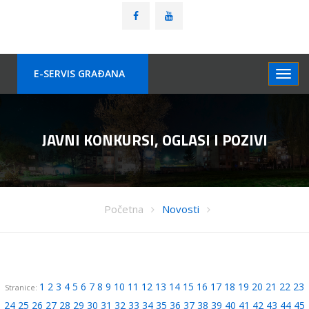
E-SERVIS GRAÐANA
JAVNI KONKURSI, OGLASI I POZIVI
Početna
Novosti
1
2
3
4
5
6
7
8
9
10
11
12
13
14
15
16
17
18
19
20
21
22
23
Stranice:
24
25
26
27
28
29
30
31
32
33
34
35
36
37
38
39
40
41
42
43
44
45