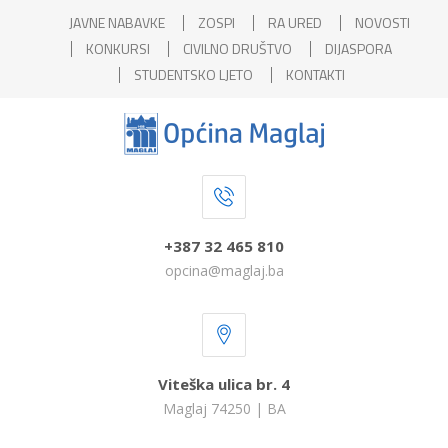
JAVNE NABAVKE
ZOSPI
RA URED
NOVOSTI
KONKURSI
CIVILNO DRUŠTVO
DIJASPORA
STUDENTSKO LJETO
KONTAKTI
+387 32 465 810
opcina@maglaj.ba
Viteška ulica br. 4
Maglaj 74250 | BA