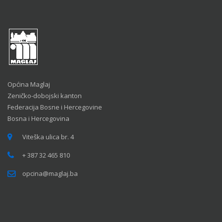
Općina Maglaj
Zeničko-dobojski kanton
Federacija Bosne i Hercegovine
Bosna i Hercegovina
Viteška ulica br. 4
+ 387 32 465 810
opcina@maglaj.ba