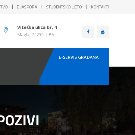
ŠTVO
DIJASPORA
STUDENTSKO LJETO
KONTAKTI
Viteška ulica br. 4
Maglaj 74250 | BA
E-SERVIS GRAÐANA
POZIVI