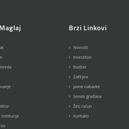
Maglaj
Brzi Linkovi
jat
Novosti
m
Investitori
rivreda
Budžet
Zahtjevi
vanje
Javne nabavke
Servisi građana
ektor
Žiro račun
 institucije
Kontakti
tvo