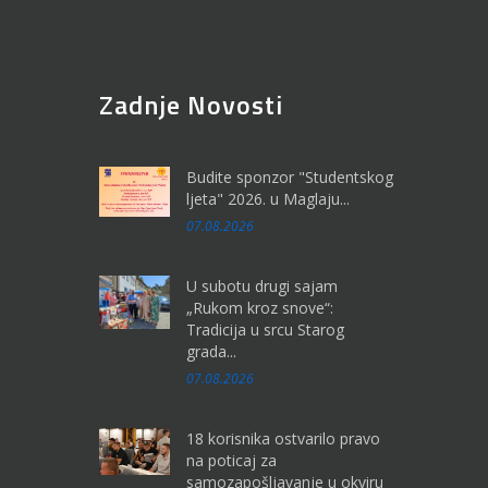
Zadnje Novosti
Budite sponzor "Studentskog
ljeta" 2026. u Maglaju...
07.08.2026
U subotu drugi sajam
„Rukom kroz snove“:
Tradicija u srcu Starog
grada...
07.08.2026
18 korisnika ostvarilo pravo
na poticaj za
samozapošljavanje u okviru