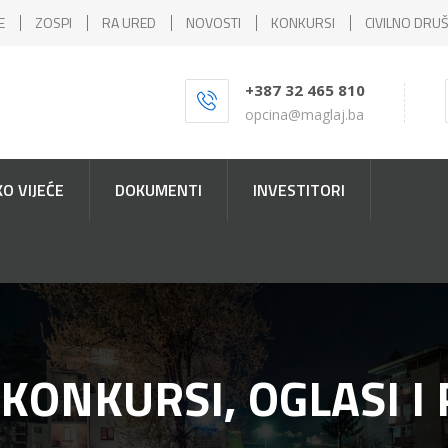
E
ZOSPI
RA URED
NOVOSTI
KONKURSI
CIVILNO DRU
+387 32 465 810
opcina@maglaj.ba
O VIJEĆE
DOKUMENTI
INVESTITORI
 KONKURSI, OGLASI I 