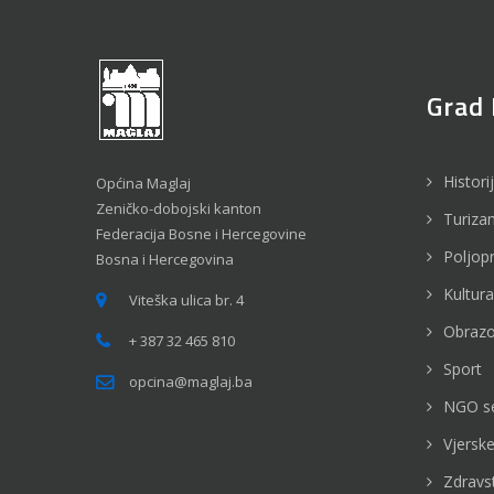
Grad 
Histori
Općina Maglaj
Zeničko-dobojski kanton
Turiza
Federacija Bosne i Hercegovine
Poljop
Bosna i Hercegovina
Kultura
Viteška ulica br. 4
Obrazo
+ 387 32 465 810
Sport
opcina@maglaj.ba
NGO s
Vjerske
Zdravs