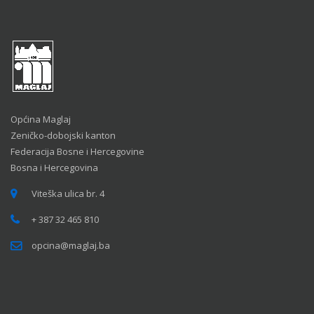
Općina Maglaj
Zeničko-dobojski kanton
Federacija Bosne i Hercegovine
Bosna i Hercegovina
Viteška ulica br. 4
+ 387 32 465 810
opcina@maglaj.ba