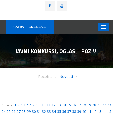
E-SERVIS GRAÐANA
JAVNI KONKURSI, OGLASI I POZIVI
Početna
Novosti
1
2
3
4
5
6
7
8
9
10
11
12
13
14
15
16
17
18
19
20
21
22
23
Stranice:
24
25
26
27
28
29
30
31
32
33
34
35
36
37
38
39
40
41
42
43
44
45