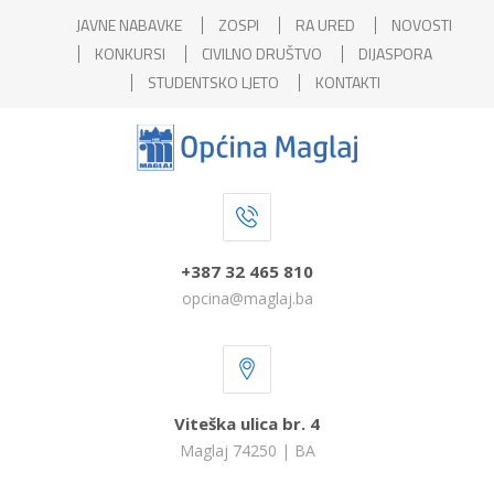
JAVNE NABAVKE
ZOSPI
RA URED
NOVOSTI
KONKURSI
CIVILNO DRUŠTVO
DIJASPORA
STUDENTSKO LJETO
KONTAKTI
+387 32 465 810
opcina@maglaj.ba
Viteška ulica br. 4
Maglaj 74250 | BA