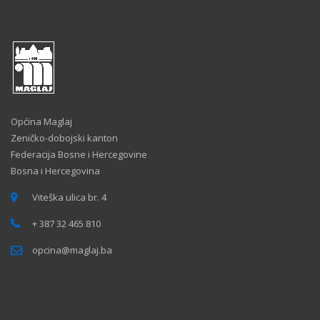
Općina Maglaj
Zeničko-dobojski kanton
Federacija Bosne i Hercegovine
Bosna i Hercegovina
Viteška ulica br. 4
+ 387 32 465 810
opcina@maglaj.ba