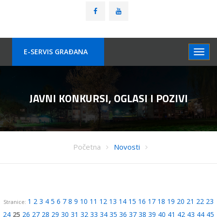
E-SERVIS GRAÐANA
JAVNI KONKURSI, OGLASI I POZIVI
Početna
Novosti
1
2
3
4
5
6
7
8
9
10
11
12
13
14
15
16
17
18
19
20
21
22
23
Stranice:
24
25
26
27
28
29
30
31
32
33
34
35
36
37
38
39
40
41
42
43
44
45