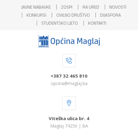
JAVNE NABAVKE
ZOSPI
RA URED
NOVOSTI
KONKURSI
CIVILNO DRUŠTVO
DIJASPORA
STUDENTSKO LJETO
KONTAKTI
+387 32 465 810
opcina@maglaj.ba
Viteška ulica br. 4
Maglaj 74250 | BA