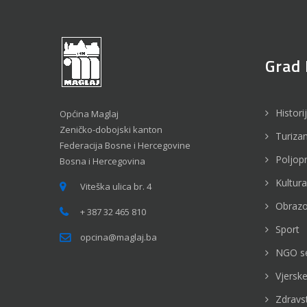
Grad 
Histori
Općina Maglaj
Zeničko-dobojski kanton
Turiza
Federacija Bosne i Hercegovine
Poljop
Bosna i Hercegovina
Kultura
Viteška ulica br. 4
Obrazo
+ 387 32 465 810
Sport
opcina@maglaj.ba
NGO s
Vjerske
Zdravs