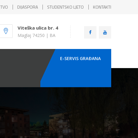
ŠTVO
DIJASPORA
STUDENTSKO LJETO
KONTAKTI
Viteška ulica br. 4
Maglaj 74250 | BA
E-SERVIS GRAÐANA