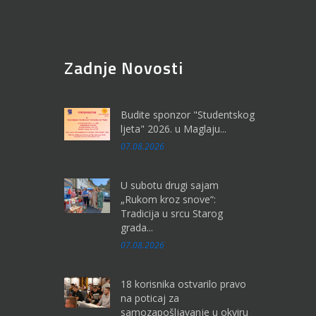
Zadnje Novosti
Budite sponzor "Studentskog
ljeta" 2026. u Maglaju...
07.08.2026
U subotu drugi sajam
„Rukom kroz snove“:
Tradicija u srcu Starog
grada...
07.08.2026
18 korisnika ostvarilo pravo
na poticaj za
samozapošljavanje u okviru