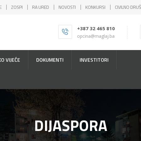
E
ZOSPI
RA URED
NOVOSTI
KONKURSI
CIVILNO DRU
+387 32 465 810
opcina@maglaj.ba
O VIJEĆE
DOKUMENTI
INVESTITORI
DIJASPORA