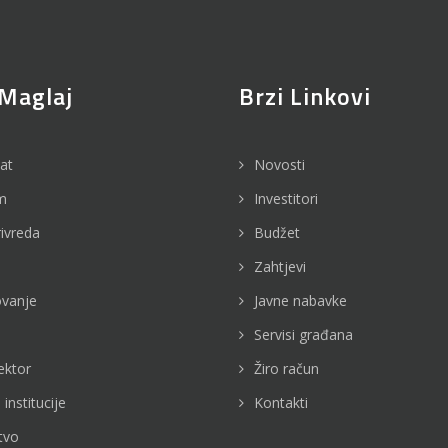
Maglaj
Brzi Linkovi
jat
Novosti
m
Investitori
rivreda
Budžet
Zahtjevi
vanje
Javne nabavke
Servisi građana
ektor
Žiro račun
 institucije
Kontakti
tvo