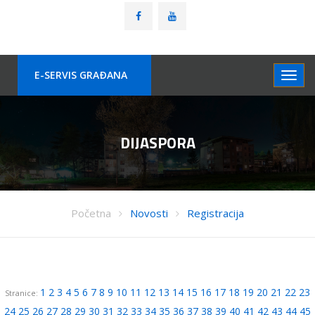
E-SERVIS GRAÐANA
DIJASPORA
Početna
Novosti
Registracija
1
2
3
4
5
6
7
8
9
10
11
12
13
14
15
16
17
18
19
20
21
22
23
Stranice:
24
25
26
27
28
29
30
31
32
33
34
35
36
37
38
39
40
41
42
43
44
45