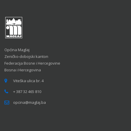
Općina Maglaj
Zeničko-dobojski kanton
Federacija Bosne i Hercegovine
Bosna i Hercegovina
Viteška ulica br. 4
+ 387 32 465 810
opcina@maglaj.ba