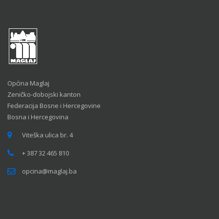
Općina Maglaj
Zeničko-dobojski kanton
Federacija Bosne i Hercegovine
Bosna i Hercegovina
Viteška ulica br. 4
+ 387 32 465 810
opcina@maglaj.ba