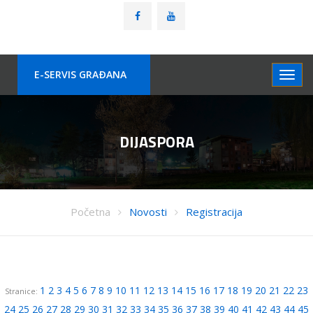
E-SERVIS GRAÐANA
DIJASPORA
Početna
Novosti
Registracija
1
2
3
4
5
6
7
8
9
10
11
12
13
14
15
16
17
18
19
20
21
22
23
Stranice:
24
25
26
27
28
29
30
31
32
33
34
35
36
37
38
39
40
41
42
43
44
45