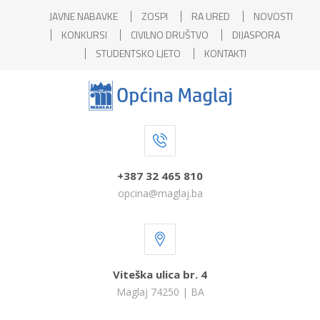
JAVNE NABAVKE
ZOSPI
RA URED
NOVOSTI
KONKURSI
CIVILNO DRUŠTVO
DIJASPORA
STUDENTSKO LJETO
KONTAKTI
+387 32 465 810
opcina@maglaj.ba
Viteška ulica br. 4
Maglaj 74250 | BA