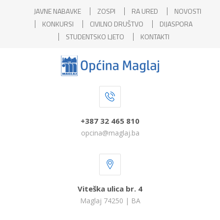
JAVNE NABAVKE
ZOSPI
RA URED
NOVOSTI
KONKURSI
CIVILNO DRUŠTVO
DIJASPORA
STUDENTSKO LJETO
KONTAKTI
+387 32 465 810
opcina@maglaj.ba
Viteška ulica br. 4
Maglaj 74250 | BA