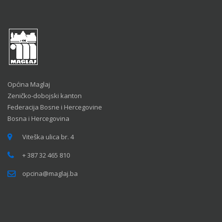
Općina Maglaj
Zeničko-dobojski kanton
Federacija Bosne i Hercegovine
Bosna i Hercegovina
Viteška ulica br. 4
+ 387 32 465 810
opcina@maglaj.ba