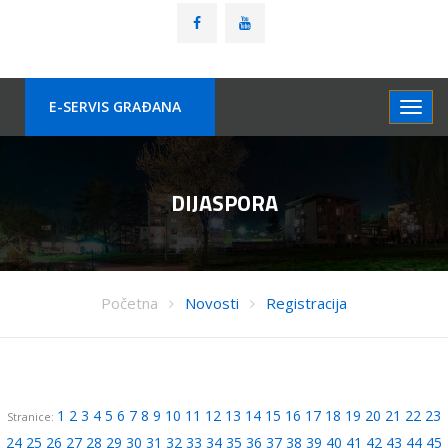
E-SERVIS GRAÐANA
DIJASPORA
Početna
Novosti
Registracija
1
2
3
4
5
6
7
8
9
10
11
12
13
14
15
16
17
18
19
20
21
22
23
Stranice:
24
25
26
27
28
29
30
31
32
33
34
35
36
37
38
39
40
41
42
43
44
45