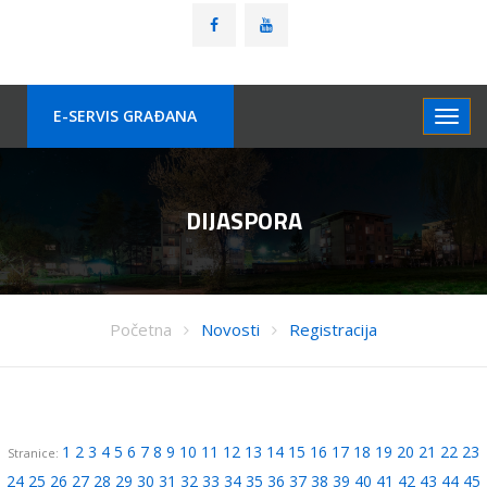
E-SERVIS GRAÐANA
DIJASPORA
Početna
Novosti
Registracija
1
2
3
4
5
6
7
8
9
10
11
12
13
14
15
16
17
18
19
20
21
22
23
Stranice:
24
25
26
27
28
29
30
31
32
33
34
35
36
37
38
39
40
41
42
43
44
45