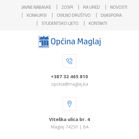
JAVNE NABAVKE
ZOSPI
RA URED
NOVOSTI
KONKURSI
CIVILNO DRUŠTVO
DIJASPORA
STUDENTSKO LJETO
KONTAKTI
+387 32 465 810
opcina@maglaj.ba
Viteška ulica br. 4
Maglaj 74250 | BA