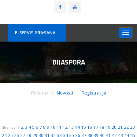
E-SERVIS GRAÐANA
DIJASPORA
Početna
Novosti
Registracija
1
2
3
4
5
6
7
8
9
10
11
12
13
14
15
16
17
18
19
20
21
22
23
Stranice:
24
25
26
27
28
29
30
31
32
33
34
35
36
37
38
39
40
41
42
43
44
45