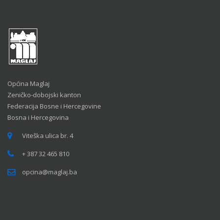
Općina Maglaj
Zeničko-dobojski kanton
Federacija Bosne i Hercegovine
Bosna i Hercegovina
Viteška ulica br. 4
+ 387 32 465 810
opcina@maglaj.ba