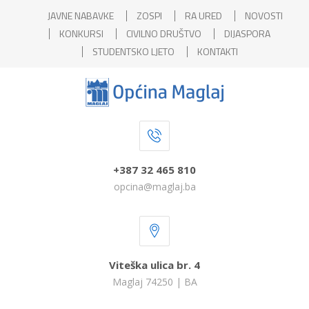
JAVNE NABAVKE
ZOSPI
RA URED
NOVOSTI
KONKURSI
CIVILNO DRUŠTVO
DIJASPORA
STUDENTSKO LJETO
KONTAKTI
+387 32 465 810
opcina@maglaj.ba
Viteška ulica br. 4
Maglaj 74250 | BA