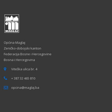
Općina Maglaj
Zeničko-dobojski kanton
Federacija Bosne i Hercegovine
Bosna i Hercegovina
Viteška ulica br. 4
+ 387 32 465 810
opcina@maglaj.ba