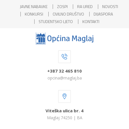
JAVNE NABAVKE
ZOSPI
RA URED
NOVOSTI
KONKURSI
CIVILNO DRUŠTVO
DIJASPORA
STUDENTSKO LJETO
KONTAKTI
+387 32 465 810
opcina@maglaj.ba
Viteška ulica br. 4
Maglaj 74250 | BA