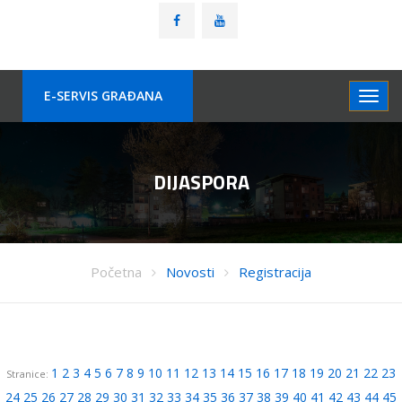
E-SERVIS GRAÐANA
DIJASPORA
Početna
Novosti
Registracija
1
2
3
4
5
6
7
8
9
10
11
12
13
14
15
16
17
18
19
20
21
22
23
Stranice:
24
25
26
27
28
29
30
31
32
33
34
35
36
37
38
39
40
41
42
43
44
45