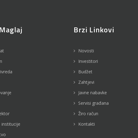
Maglaj
Brzi Linkovi
jat
Novosti
m
Investitori
rivreda
Budžet
Zahtjevi
vanje
Javne nabavke
Servisi građana
ektor
Žiro račun
 institucije
Kontakti
tvo