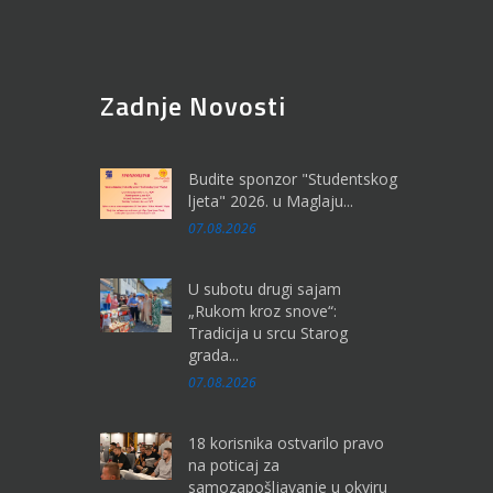
Zadnje Novosti
Budite sponzor "Studentskog
ljeta" 2026. u Maglaju...
07.08.2026
U subotu drugi sajam
„Rukom kroz snove“:
Tradicija u srcu Starog
grada...
07.08.2026
18 korisnika ostvarilo pravo
na poticaj za
samozapošljavanje u okviru