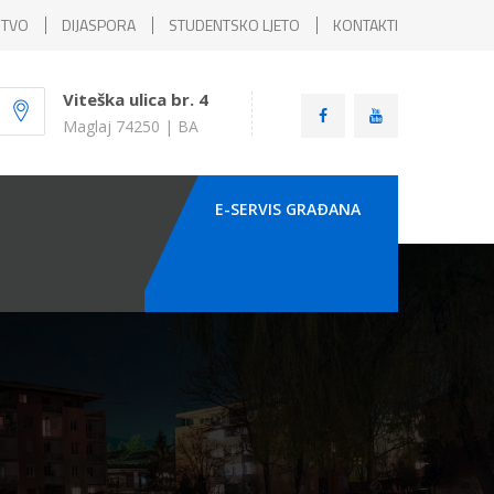
ŠTVO
DIJASPORA
STUDENTSKO LJETO
KONTAKTI
Viteška ulica br. 4
Maglaj 74250 | BA
E-SERVIS GRAÐANA