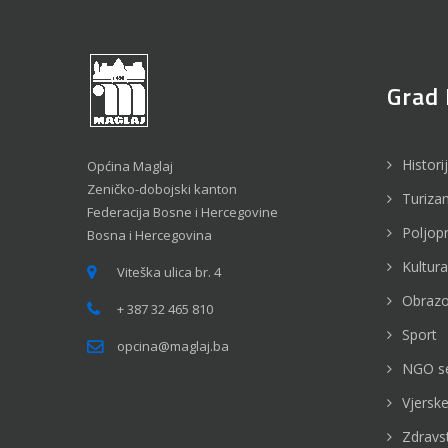
Grad 
Histori
Općina Maglaj
Zeničko-dobojski kanton
Turiza
Federacija Bosne i Hercegovine
Poljop
Bosna i Hercegovina
Kultura
Viteška ulica br. 4
Obrazo
+ 387 32 465 810
Sport
opcina@maglaj.ba
NGO s
Vjerske
Zdravs