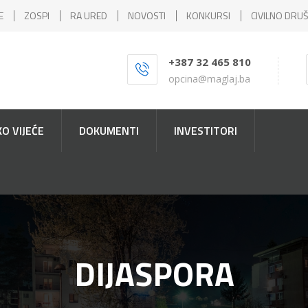
E
ZOSPI
RA URED
NOVOSTI
KONKURSI
CIVILNO DRU
+387 32 465 810
opcina@maglaj.ba
O VIJEĆE
DOKUMENTI
INVESTITORI
DIJASPORA