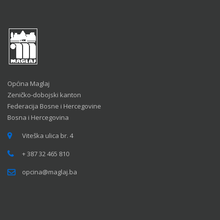
Općina Maglaj
Zeničko-dobojski kanton
Federacija Bosne i Hercegovine
Bosna i Hercegovina
Viteška ulica br. 4
+ 387 32 465 810
opcina@maglaj.ba