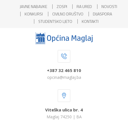
JAVNE NABAVKE
ZOSPI
RA URED
NOVOSTI
KONKURSI
CIVILNO DRUŠTVO
DIJASPORA
STUDENTSKO LJETO
KONTAKTI
+387 32 465 810
opcina@maglaj.ba
Viteška ulica br. 4
Maglaj 74250 | BA