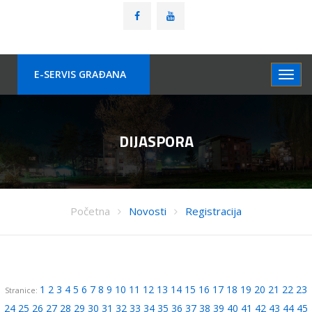
E-SERVIS GRAÐANA
DIJASPORA
Početna
Novosti
Registracija
1
2
3
4
5
6
7
8
9
10
11
12
13
14
15
16
17
18
19
20
21
22
23
Stranice:
24
25
26
27
28
29
30
31
32
33
34
35
36
37
38
39
40
41
42
43
44
45