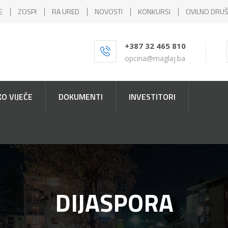
E
ZOSPI
RA URED
NOVOSTI
KONKURSI
CIVILNO DRU
+387 32 465 810
opcina@maglaj.ba
O VIJEĆE
DOKUMENTI
INVESTITORI
DIJASPORA