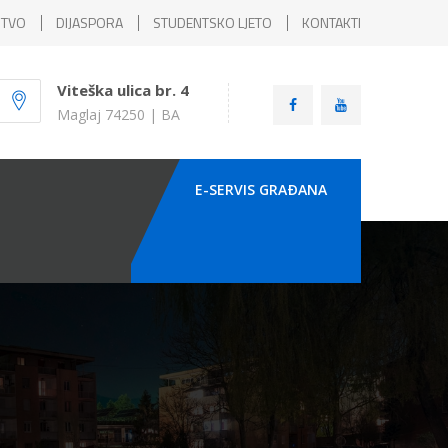
ŠTVO
DIJASPORA
STUDENTSKO LJETO
KONTAKTI
Viteška ulica br. 4
Maglaj 74250 | BA
E-SERVIS GRAÐANA