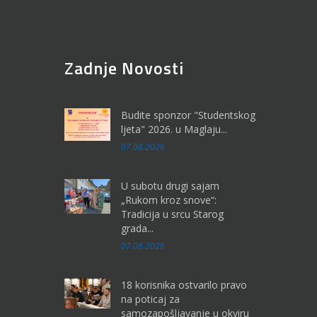
Zadnje Novosti
Budite sponzor "Studentskog
ljeta" 2026. u Maglaju...
07.08.2026
U subotu drugi sajam
„Rukom kroz snove“:
Tradicija u srcu Starog
grada...
07.08.2026
18 korisnika ostvarilo pravo
na poticaj za
samozapošljavanje u okviru