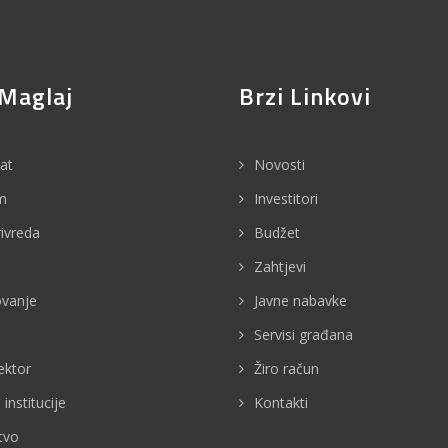
Maglaj
Brzi Linkovi
jat
Novosti
m
Investitori
rivreda
Budžet
Zahtjevi
vanje
Javne nabavke
Servisi građana
ektor
Žiro račun
 institucije
Kontakti
tvo