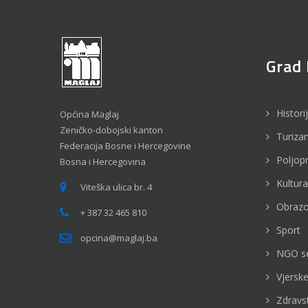
Grad 
Histori
Općina Maglaj
Zeničko-dobojski kanton
Turiza
Federacija Bosne i Hercegovine
Poljop
Bosna i Hercegovina
Kultura
Viteška ulica br. 4
Obrazo
+ 387 32 465 810
Sport
opcina@maglaj.ba
NGO s
Vjerske
Zdravs