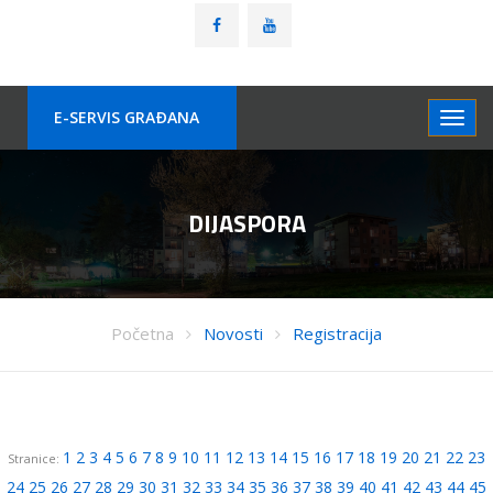
E-SERVIS GRAÐANA
DIJASPORA
Početna
Novosti
Registracija
1
2
3
4
5
6
7
8
9
10
11
12
13
14
15
16
17
18
19
20
21
22
23
Stranice:
24
25
26
27
28
29
30
31
32
33
34
35
36
37
38
39
40
41
42
43
44
45