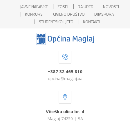
JAVNE NABAVKE
ZOSPI
RA URED
NOVOSTI
KONKURSI
CIVILNO DRUŠTVO
DIJASPORA
STUDENTSKO LJETO
KONTAKTI
+387 32 465 810
opcina@maglaj.ba
Viteška ulica br. 4
Maglaj 74250 | BA