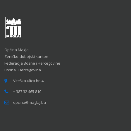
Općina Maglaj
Zeničko-dobojski kanton
Federacija Bosne i Hercegovine
Bosna i Hercegovina
Viteška ulica br. 4
+ 387 32 465 810
opcina@maglaj.ba