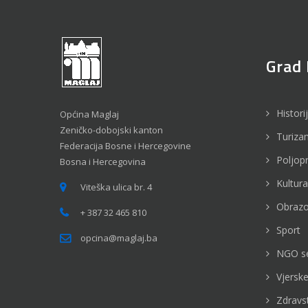
Grad 
Histori
Općina Maglaj
Zeničko-dobojski kanton
Turiza
Federacija Bosne i Hercegovine
Poljop
Bosna i Hercegovina
Kultura
Viteška ulica br. 4
Obrazo
+ 387 32 465 810
Sport
opcina@maglaj.ba
NGO s
Vjerske
Zdravs