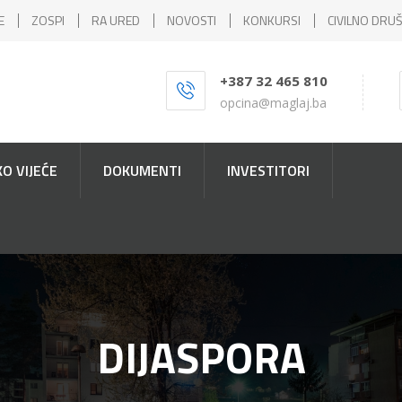
E
ZOSPI
RA URED
NOVOSTI
KONKURSI
CIVILNO DRU
+387 32 465 810
opcina@maglaj.ba
O VIJEĆE
DOKUMENTI
INVESTITORI
DIJASPORA