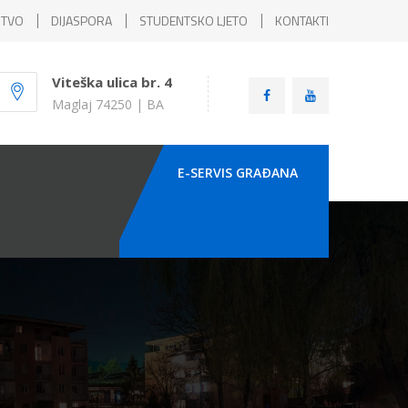
ŠTVO
DIJASPORA
STUDENTSKO LJETO
KONTAKTI
Viteška ulica br. 4
Maglaj 74250 | BA
E-SERVIS GRAÐANA