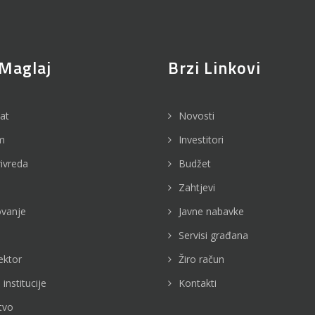
Maglaj
Brzi Linkovi
jat
Novosti
m
Investitori
rivreda
Budžet
Zahtjevi
vanje
Javne nabavke
Servisi građana
ektor
Žiro račun
 institucije
Kontakti
tvo