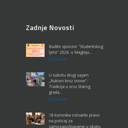
Zadnje Novosti
Budite sponzor "Studentskog
ljeta" 2026. u Maglaju...
07.08.2026
U subotu drugi sajam
„Rukom kroz snove“:
Tradicija u srcu Starog
grada...
07.08.2026
18 korisnika ostvarilo pravo
na poticaj za
samozapošljavanje u okviru