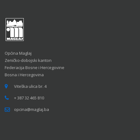
Općina Maglaj
Zeničko-dobojski kanton
Federacija Bosne i Hercegovine
Bosna i Hercegovina
Viteška ulica br. 4
+ 387 32 465 810
opcina@maglaj.ba