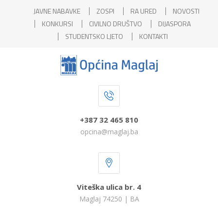
JAVNE NABAVKE
ZOSPI
RA URED
NOVOSTI
KONKURSI
CIVILNO DRUŠTVO
DIJASPORA
STUDENTSKO LJETO
KONTAKTI
+387 32 465 810
opcina@maglaj.ba
Viteška ulica br. 4
Maglaj 74250 | BA