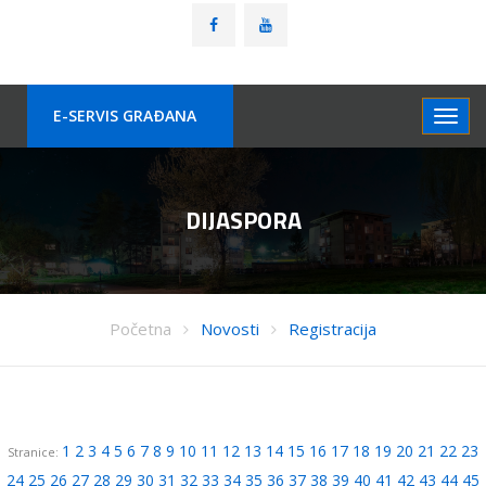
E-SERVIS GRAÐANA
DIJASPORA
Početna
Novosti
Registracija
1
2
3
4
5
6
7
8
9
10
11
12
13
14
15
16
17
18
19
20
21
22
23
Stranice:
24
25
26
27
28
29
30
31
32
33
34
35
36
37
38
39
40
41
42
43
44
45