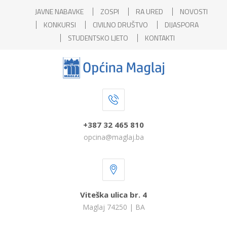
JAVNE NABAVKE
ZOSPI
RA URED
NOVOSTI
KONKURSI
CIVILNO DRUŠTVO
DIJASPORA
STUDENTSKO LJETO
KONTAKTI
+387 32 465 810
opcina@maglaj.ba
Viteška ulica br. 4
Maglaj 74250 | BA