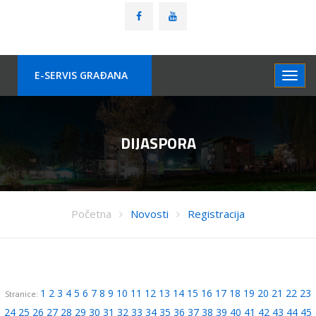
E-SERVIS GRAÐANA
DIJASPORA
Početna
Novosti
Registracija
1
2
3
4
5
6
7
8
9
10
11
12
13
14
15
16
17
18
19
20
21
22
23
Stranice:
24
25
26
27
28
29
30
31
32
33
34
35
36
37
38
39
40
41
42
43
44
45