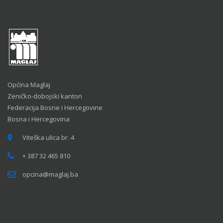
Općina Maglaj
Zeničko-dobojski kanton
Federacija Bosne i Hercegovine
Bosna i Hercegovina
Viteška ulica br. 4
+ 387 32 465 810
opcina@maglaj.ba