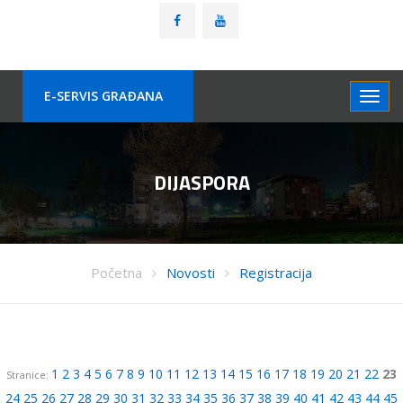
E-SERVIS GRAÐANA
DIJASPORA
Početna
Novosti
Registracija
1
2
3
4
5
6
7
8
9
10
11
12
13
14
15
16
17
18
19
20
21
22
23
Stranice:
24
25
26
27
28
29
30
31
32
33
34
35
36
37
38
39
40
41
42
43
44
45