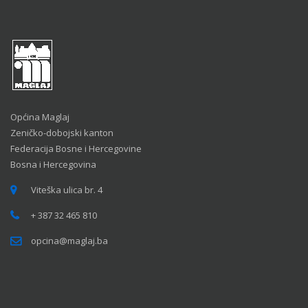
Općina Maglaj
Zeničko-dobojski kanton
Federacija Bosne i Hercegovine
Bosna i Hercegovina
Viteška ulica br. 4
+ 387 32 465 810
opcina@maglaj.ba