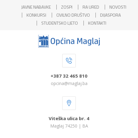
JAVNE NABAVKE
ZOSPI
RA URED
NOVOSTI
KONKURSI
CIVILNO DRUŠTVO
DIJASPORA
STUDENTSKO LJETO
KONTAKTI
+387 32 465 810
opcina@maglaj.ba
Viteška ulica br. 4
Maglaj 74250 | BA