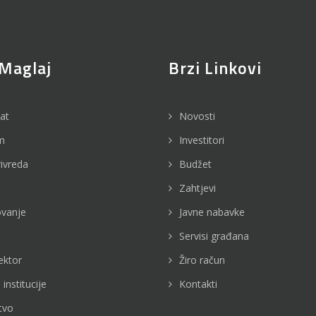
Maglaj
Brzi Linkovi
jat
Novosti
m
Investitori
rivreda
Budžet
Zahtjevi
vanje
Javne nabavke
Servisi građana
ektor
Žiro račun
 institucije
Kontakti
tvo