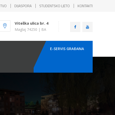
ŠTVO
DIJASPORA
STUDENTSKO LJETO
KONTAKTI
Viteška ulica br. 4
Maglaj 74250 | BA
E-SERVIS GRAÐANA