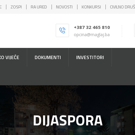
E
ZOSPI
RA URED
NOVOSTI
KONKURSI
CIVILNO DRU
+387 32 465 810
opcina@maglaj.ba
O VIJEĆE
DOKUMENTI
INVESTITORI
DIJASPORA