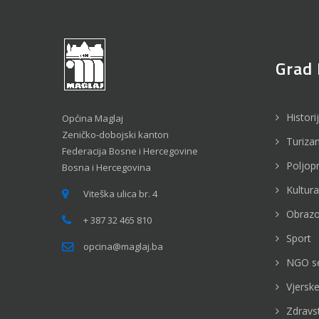
Grad 
Histori
Općina Maglaj
Zeničko-dobojski kanton
Turiza
Federacija Bosne i Hercegovine
Poljop
Bosna i Hercegovina
Kultura
Viteška ulica br. 4
Obrazo
+ 387 32 465 810
Sport
opcina@maglaj.ba
NGO s
Vjerske
Zdravs