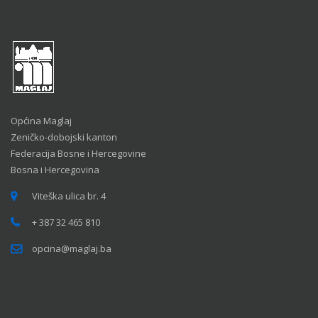
Općina Maglaj
Zeničko-dobojski kanton
Federacija Bosne i Hercegovine
Bosna i Hercegovina
Viteška ulica br. 4
+ 387 32 465 810
opcina@maglaj.ba