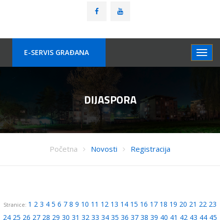
E-SERVIS GRAÐANA
DIJASPORA
Početna
Novosti
Registracija
1
2
3
4
5
6
7
8
9
10
11
12
13
14
15
16
17
18
19
20
21
22
23
Stranice:
24
25
26
27
28
29
30
31
32
33
34
35
36
37
38
39
40
41
42
43
44
45