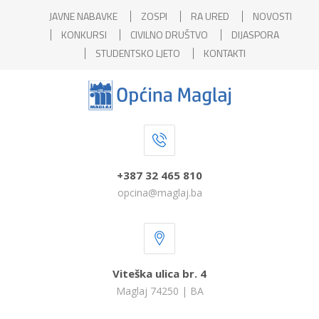
JAVNE NABAVKE
ZOSPI
RA URED
NOVOSTI
KONKURSI
CIVILNO DRUŠTVO
DIJASPORA
STUDENTSKO LJETO
KONTAKTI
+387 32 465 810
opcina@maglaj.ba
Viteška ulica br. 4
Maglaj 74250 | BA