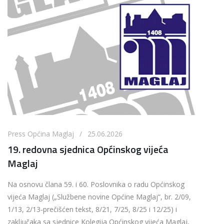
Press Općina Maglaj / 25.06.2026
19. redovna sjednica Općinskog vijeća
Maglaj
Na osnovu člana 59. i 60. Poslovnika o radu Općinskog
vijeća Maglaj („Službene novine Općine Maglaj“, br. 2/09,
1/13, 2/13-prečišćen tekst, 8/21, 7/25, 8/25 i 12/25) i
zaključaka sa sjednice Kolegija Općinskog vijeća Maglaj,