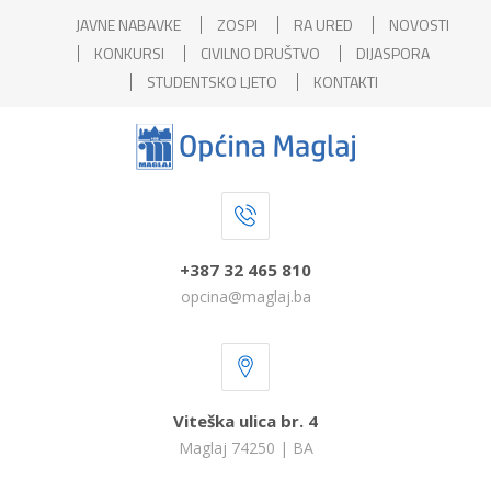
JAVNE NABAVKE
ZOSPI
RA URED
NOVOSTI
KONKURSI
CIVILNO DRUŠTVO
DIJASPORA
STUDENTSKO LJETO
KONTAKTI
+387 32 465 810
opcina@maglaj.ba
Viteška ulica br. 4
Maglaj 74250 | BA