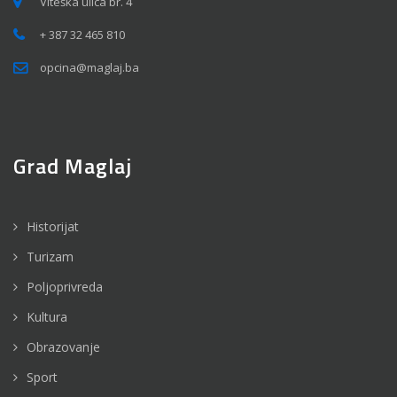
Viteška ulica br. 4
+ 387 32 465 810
opcina@maglaj.ba
Grad Maglaj
Historijat
Turizam
Poljoprivreda
Kultura
Obrazovanje
Sport