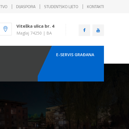
ŠTVO
DIJASPORA
STUDENTSKO LJETO
KONTAKTI
Viteška ulica br. 4
Maglaj 74250 | BA
E-SERVIS GRAÐANA