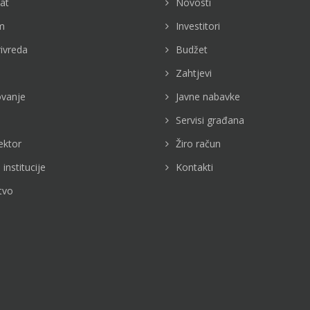
jat
Novosti
m
Investitori
rivreda
Budžet
Zahtjevi
vanje
Javne nabavke
Servisi građana
ektor
Žiro račun
 institucije
Kontakti
tvo