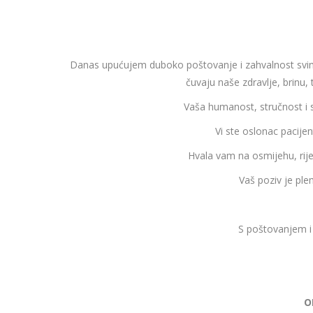
Danas upućujem duboko poštovanje i zahvalnost svim 
čuvaju naše zdravlje, brinu, 
Vaša humanost, stručnost i 
Vi ste oslonac pacije
Hvala vam na osmijehu, rij
Vaš poziv je ple
S poštovanjem i
O