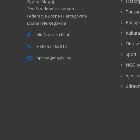
Histori
Općina Maglaj
Zeničko-dobojski kanton
Turiza
Federacija Bosne i Hercegovine
Poljop
Bosna i Hercegovina
Kultura
Viteška ulica br. 4
Obrazo
+ 387 32 465 810
Sport
opcina@maglaj.ba
NGO s
Vjerske
Zdravs