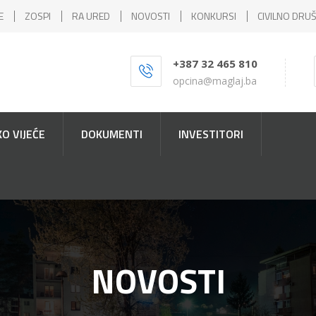
E
ZOSPI
RA URED
NOVOSTI
KONKURSI
CIVILNO DRU
+387 32 465 810
opcina@maglaj.ba
O VIJEĆE
DOKUMENTI
INVESTITORI
NOVOSTI