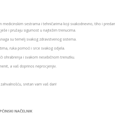
medicinskim sestrama i tehničarima koji svakodnevno, tiho i predan
tješe i pružaju sigurnost u najtežim trenucima.
snaga su temelj svakog zdravstvenog sistema.
ntima, ruka pomoći i srce svakog odjela.
eči ohrabrenja i svakom nesebičnom trenutku.
menit, a vaš doprinos neprocjenjiv.
 zahvalnošću, sretan vam vaš dan!
PĆINSKI NAČELNIK