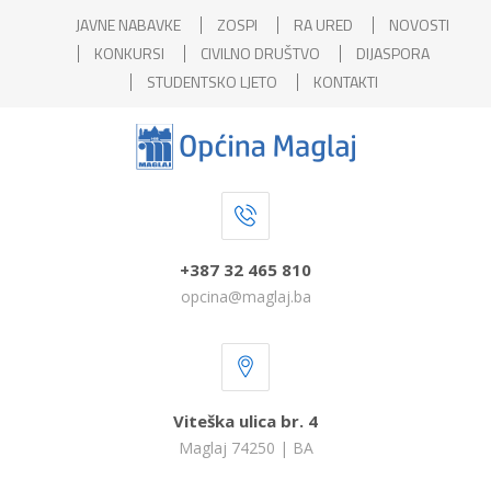
JAVNE NABAVKE
ZOSPI
RA URED
NOVOSTI
KONKURSI
CIVILNO DRUŠTVO
DIJASPORA
STUDENTSKO LJETO
KONTAKTI
+387 32 465 810
opcina@maglaj.ba
Viteška ulica br. 4
Maglaj 74250 | BA