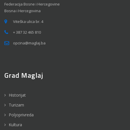
Federacija Bosne i Hercegovine
Bosna i Hercegovina
Viteška ulica br. 4
+ 387 32 465 810
opcina@maglaj.ba
Grad Maglaj
Historijat
Turizam
Poljoprivreda
Kultura