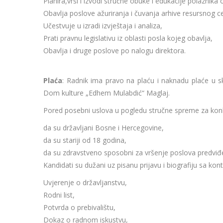
Planira,vrši i izvodi stručne obuke i edukacije polaznika
Obavlja poslove ažuriranja i čuvanja arhive resursnog c
Učestvuje u izradi izvještaja i analiza,
Prati pravnu legislativu iz oblasti posla kojeg obavlja,
Obavlja i druge poslove po nalogu direktora.
Plaća
: Radnik ima pravo na plaću i naknadu plaće u s
Dom kulture „Edhem Mulabdić“ Maglaj.
Pored posebni uslova u pogledu stručne spreme za konk
da su državljani Bosne i Hercegovine,
da su stariji od 18 godina,
da su zdravstveno sposobni za vršenje poslova predvi
Kandidati su dužani uz pisanu prijavu i biografiju sa ko
Uvjerenje o državljanstvu,
Rodni list,
Potvrda o prebivalištu,
Dokaz o radnom iskustvu,