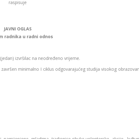
raspisuje
JAVNI OGLAS
em radnika u radni odnos
 (jedan) izvršilac na neodređeno vrijeme.
li završen minimalno I ciklus odgovarajućeg studija visokog obrazovan
ti namijenjene mladima (radionice,obuke,volonterske akcije, kultur