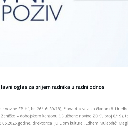
avni oglas za prijem radnika u radni odnos
e novine FBIH“, br. 26/16i 89/18), člana 4. u vezi sa članom 8. Uredb
 Zeničko – dobojskom kantonu („Službene novine ZDK“, broj 8/19), t
 06.05.2026.godine, direktorica JU Dom kulture „Edhem Mulabdić“ Magl