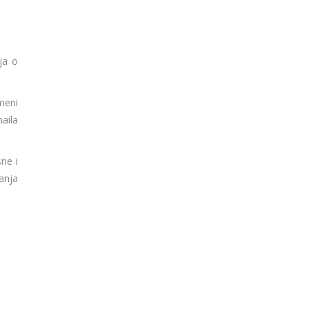
ja o
meni
aila
ne i
anja