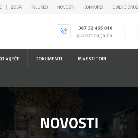
E
ZOSPI
RA URED
NOVOSTI
KONKURSI
CIVILNO DRU
+387 32 465 810
opcina@maglaj.ba
O VIJEĆE
DOKUMENTI
INVESTITORI
NOVOSTI