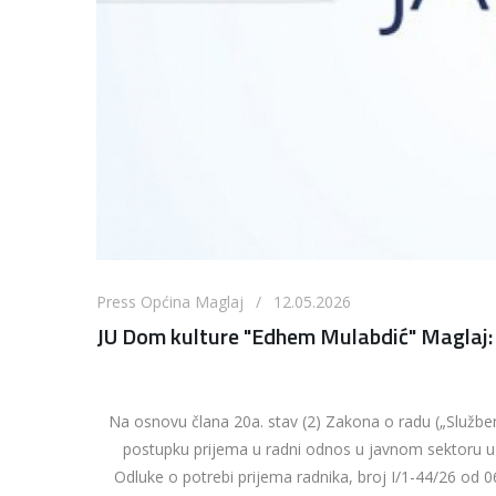
Press Općina Maglaj / 12.05.2026
JU Dom kulture "Edhem Mulabdić" Maglaj: J
Na osnovu člana 20a. stav (2) Zakona o radu („Služben
postupku prijema u radni odnos u javnom sektoru u
Odluke o potrebi prijema radnika, broj I/1-44/26 od