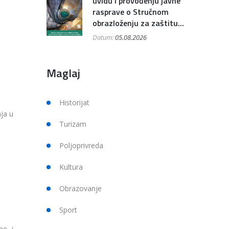
uvidu i provođenju javne
rasprave o Stručnom
obrazloženju za zaštitu...
Datum:
05.08.2026
Maglaj
Historijat
ja u
Turizam
Poljoprivreda
Kultura
Obrazovanje
Sport
ne i