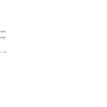
adno
akim
o za