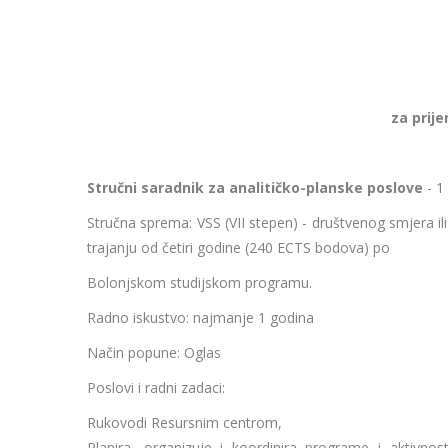
za prij
Stručni saradnik za analitičko-planske poslove
- 1
Stručna sprema: VSS (VII stepen) - društvenog smjera i
trajanju od četiri godine (240 ECTS bodova) po
Bolonjskom studijskom programu.
Radno iskustvo: najmanje 1 godina
Način popune: Oglas
Poslovi i radni zadaci:
Rukovodi Resursnim centrom,
Planira, organizuje i koordinira programe i aktivnos