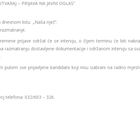
OTVARAJ – PRIJAVA NA JAVNI OGLAS“
 dnevnom listu „Naša riječ“.
 razmatranje.
remene prijave održat će se intervju, o čijem terminu će biti nakn
 na razmatranju dostavljene dokumentacije i održanom intervju sa sv
.
m putem sve prijavljene kandidate koji nisu izabrani na radno mjest
oj telefona: 032/603 – 326.