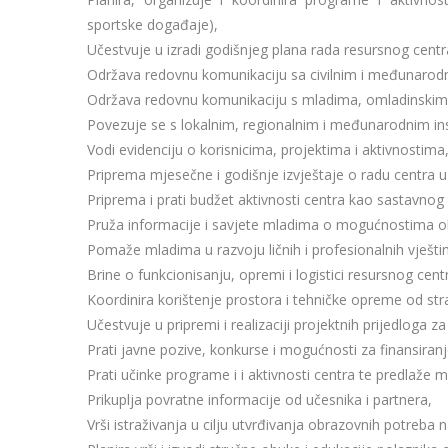
sportske događaje),
Učestvuje u izradi godišnjeg plana rada resursnog centr
Održava redovnu komunikaciju sa civilnim i međunarod
Održava redovnu komunikaciju s mladima, omladinskim 
Povezuje se s lokalnim, regionalnim i međunarodnim ins
Vodi evidenciju o korisnicima, projektima i aktivnostima
Priprema mjesečne i godišnje izvještaje o radu centra 
Priprema i prati budžet aktivnosti centra kao sastavnog
Pruža informacije i savjete mladima o mogućnostima ob
Pomaže mladima u razvoju ličnih i profesionalnih vješti
Brine o funkcionisanju, opremi i logistici resursnog cent
Koordinira korištenje prostora i tehničke opreme od str
Učestvuje u pripremi i realizaciji projektnih prijedloga za
Prati javne pozive, konkurse i mogućnosti za finansiranje
Prati učinke programe i i aktivnosti centra te predlaže 
Prikuplja povratne informacije od učesnika i partnera,
Vrši istraživanja u cilju utvrđivanja obrazovnih potreba