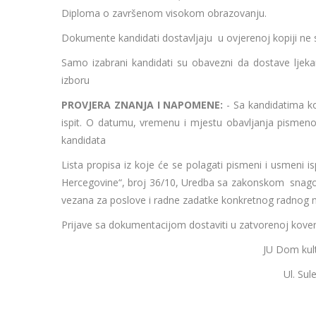
Diploma o završenom visokom obrazovanju.
Dokumente kandidati dostavljaju u ovjerenoj kopiji ne s
Samo izabrani kandidati su obavezni da dostave ljek
izboru
PROVJERA ZNANJA I NAPOMENE:
- Sa kandidatima ko
ispit. O datumu, vremenu i mjestu obavljanja pismenog
kandidata
Lista propisa iz koje će se polagati pismeni i usmeni
Hercegovine“, broj 36/10, Uredba sa zakonskom snagom o
vezana za poslove i radne zadatke konkretnog radnog 
Prijave sa dokumentacijom dostaviti u zatvorenoj koverti
JU Dom kul
Ul. Su