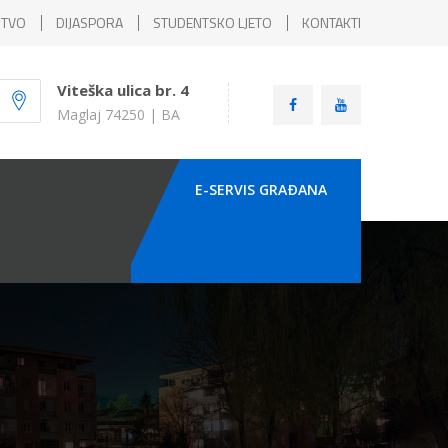
ŠTVO
DIJASPORA
STUDENTSKO LJETO
KONTAKTI
Viteška ulica br. 4
Maglaj 74250 | BA
E-SERVIS GRAÐANA