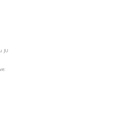
u JU
ve: