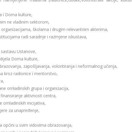
a i Doma kulture,
nim ne vladinim sektorom,
organizacijama, školama i drugim relevantnim akterima,
titucijama radi saradnje i razmjene iskustava,
,
u sastavu Ustanove,
 dijela Doma kulture,
razovanja, zapošljavanja, volontiranja i neformalnog učenja,
na kroz radionice i mentorstvo,
ra,
ane omladinskih grupa i organizacija,
 finansiranje aktivnosti centra,
 omladinskih inicijativa,
mjere za unapređenje,
 na općini u svim vidovima obrazovanja,