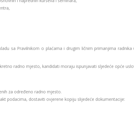
 osnovnih i naprednih kurseva i seminara,
entra,
kladu sa Pravilnikom o plaćama i drugim ličnim primanjima radnika 
retno radno mjesto, kandidati moraju ispunjavati sljedeće opće uslo
đenih za određeno radno mjesto.
ntakt podacima, dostaviti ovjerene kopiju slijedeće dokumentacije: