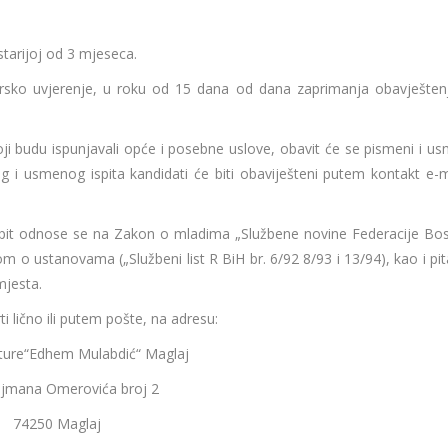
tarijoj od 3 mjeseca.
arsko uvjerenje, u roku od 15 dana od dana zaprimanja obavješten
ji budu ispunjavali opće i posebne uslove, obavit će se pismeni i us
 i usmenog ispita kandidati će biti obaviješteni putem kontakt e-m
 ispit odnose se na Zakon o mladima „Službene novine Federacije Bos
 ustanovama („Službeni list R BiH br. 6/92 8/93 i 13/94), kao i pit
mjesta.
 lično ili putem pošte, na adresu:
ture“Edhem Mulabdić“ Maglaj
lejmana Omerovića broj 2
74250 Maglaj