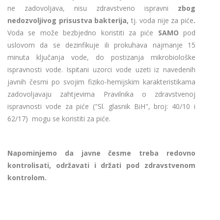
ne zadovoljava, nisu zdravstveno ispravni
zbog
nedozvoljivog prisustva bakterija,
tj. voda nije za piće
.
Voda se može bezbjedno koristiti za piće
SAMO
pod
uslovom da se dezinfikuje ili prokuhava najmanje 15
minuta ključanja vode, do postizanja mikrobiološke
ispravnosti vode. Ispitani uzorci vode uzeti iz navedenih
javnih česmi po svojim fiziko-hemijskim karakteristikama
zadovoljavaju zahtjevima Pravilnika o zdravstvenoj
ispravnosti vode za piće ("Sl. glasnik BiH", broj: 40/10 i
62/17) mogu se koristiti za piće.
Napominjemo da javne česme treba redovno
kontrolisati, održavati i držati pod zdravstvenom
kontrolom.