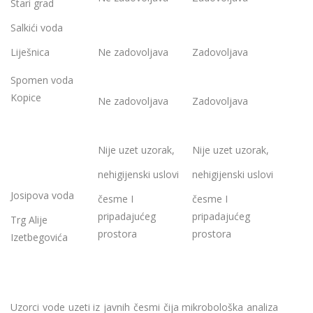
Stari grad
Salkići voda
Liješnica
Ne zadovoljava
Zadovoljava
Spomen voda
Kopice
Ne zadovoljava
Zadovoljava
Nije uzet uzorak,
Nije uzet uzorak,
nehigijenski uslovi
nehigijenski uslovi
Josipova voda
česme I
česme I
pripadajućeg
pripadajućeg
Trg Alije
prostora
prostora
Izetbegovića
Uzorci vode uzeti iz javnih česmi čija mikrobološka analiza