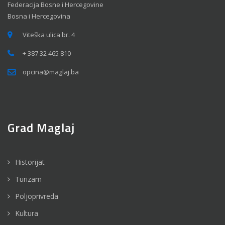
Federacija Bosne i Hercegovine
Bosna i Hercegovina
Viteška ulica br. 4
+ 387 32 465 810
opcina@maglaj.ba
Grad Maglaj
Historijat
Turizam
Poljoprivreda
Kultura