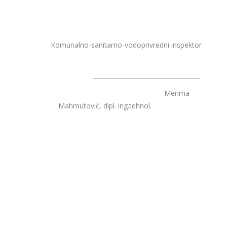
Komunalno-sanitarno-vodoprivredni inspektor
___________________________________
Merima
Mahmutović, dipl. ing.tehnol.