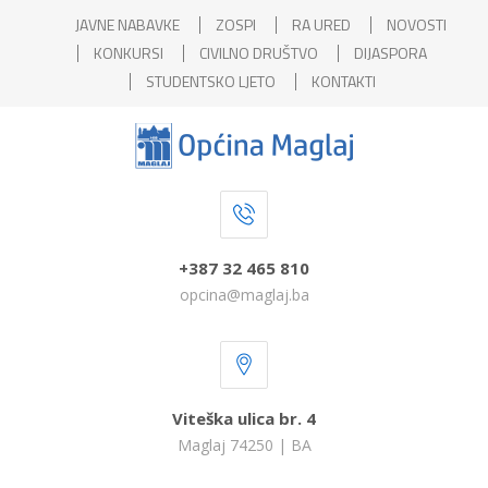
JAVNE NABAVKE
ZOSPI
RA URED
NOVOSTI
KONKURSI
CIVILNO DRUŠTVO
DIJASPORA
STUDENTSKO LJETO
KONTAKTI
+387 32 465 810
opcina@maglaj.ba
Viteška ulica br. 4
Maglaj 74250 | BA