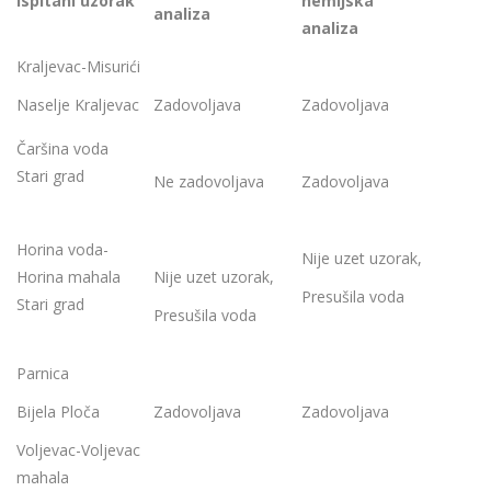
Ispitani uzorak
hemijska
analiza
analiza
Kraljevac-Misurići
Naselje Kraljevac
Zadovoljava
Zadovoljava
Čaršina voda
Stari grad
Ne zadovoljava
Zadovoljava
Horina voda-
Nije uzet uzorak,
Horina mahala
Nije uzet uzorak,
Presušila voda
Stari grad
Presušila voda
Parnica
Bijela Ploča
Zadovoljava
Zadovoljava
Voljevac-Voljevac
mahala