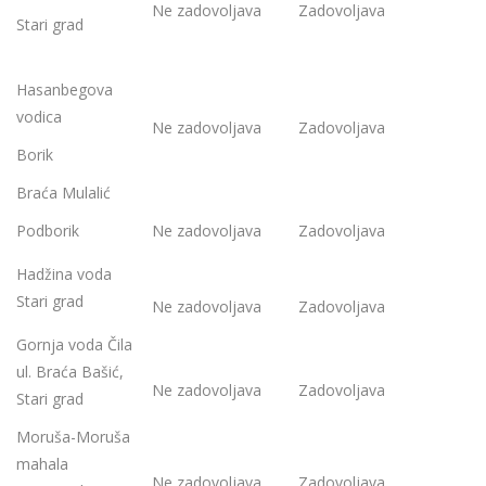
Ne zadovoljava
Zadovoljava
Stari grad
Hasanbegova
vodica
Ne zadovoljava
Zadovoljava
Borik
Braća Mulalić
Podborik
Ne zadovoljava
Zadovoljava
Hadžina voda
Stari grad
Ne zadovoljava
Zadovoljava
Gornja voda Čila
ul. Braća Bašić,
Ne zadovoljava
Zadovoljava
Stari grad
Moruša-Moruša
mahala
Ne zadovoljava
Zadovoljava