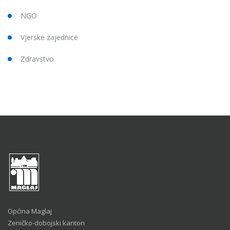
NGO
Vjerske zajednice
Zdravstvo
Općina Maglaj
Zeničko-dobojski kanton