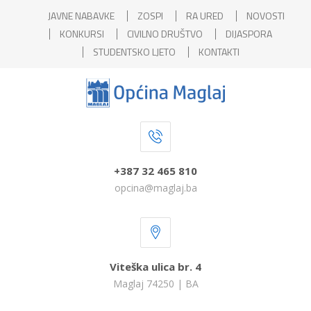
JAVNE NABAVKE
ZOSPI
RA URED
NOVOSTI
KONKURSI
CIVILNO DRUŠTVO
DIJASPORA
STUDENTSKO LJETO
KONTAKTI
+387 32 465 810
opcina@maglaj.ba
Viteška ulica br. 4
Maglaj 74250 | BA