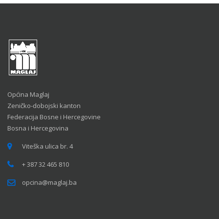
Općina Maglaj
Zeničko-dobojski kanton
Federacija Bosne i Hercegovine
Bosna i Hercegovina
Viteška ulica br. 4
+ 387 32 465 810
opcina@maglaj.ba