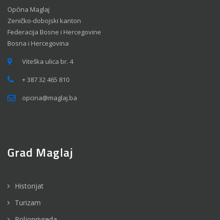
Općina Maglaj
Zeničko-dobojski kanton
Federacija Bosne i Hercegovine
Bosna i Hercegovina
Viteška ulica br. 4
+ 387 32 465 810
opcina@maglaj.ba
Grad Maglaj
Historijat
Turizam
Poljoprivreda