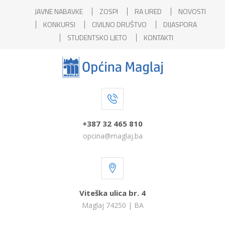
JAVNE NABAVKE
ZOSPI
RA URED
NOVOSTI
KONKURSI
CIVILNO DRUŠTVO
DIJASPORA
STUDENTSKO LJETO
KONTAKTI
+387 32 465 810
opcina@maglaj.ba
Viteška ulica br. 4
Maglaj 74250 | BA