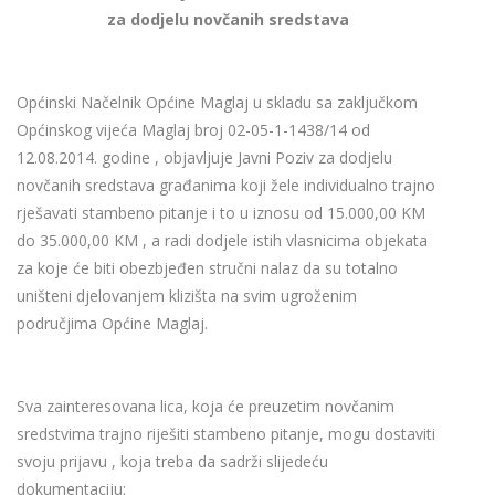
za dodjelu novčanih sredstava
Općinski Načelnik Općine Maglaj u skladu sa zaključkom
Općinskog vijeća Maglaj broj 02-05-1-1438/14 od
12.08.2014. godine , objavljuje Javni Poziv za dodjelu
novčanih sredstava građanima koji žele individualno trajno
rješavati stambeno pitanje i to u iznosu od 15.000,00 KM
do 35.000,00 KM , a radi dodjele istih vlasnicima objekata
za koje će biti obezbjeđen stručni nalaz da su totalno
uništeni djelovanjem klizišta na svim ugroženim
područjima Općine Maglaj.
Sva zainteresovana lica, koja će preuzetim novčanim
sredstvima trajno riješiti stambeno pitanje, mogu dostaviti
svoju prijavu , koja treba da sadrži slijedeću
dokumentaciju: