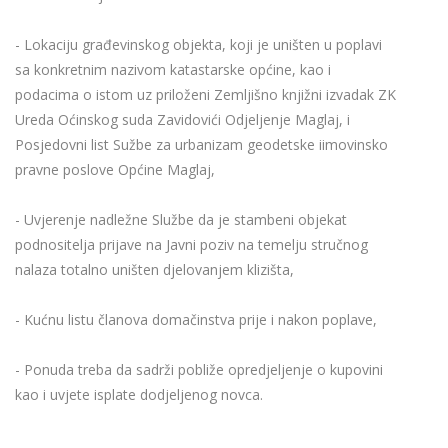
- Lokaciju građevinskog objekta, koji je uništen u poplavi
sa konkretnim nazivom katastarske općine, kao i
podacima o istom uz priloženi Zemljišno knjižni izvadak ZK
Ureda Oćinskog suda Zavidovići Odjeljenje Maglaj, i
Posjedovni list Sužbe za urbanizam geodetske iimovinsko
pravne poslove Općine Maglaj,
- Uvjerenje nadležne Službe da je stambeni objekat
podnositelja prijave na Javni poziv na temelju stručnog
nalaza totalno uništen djelovanjem klizišta,
- Kućnu listu članova domačinstva prije i nakon poplave,
- Ponuda treba da sadrži pobliže opredjeljenje o kupovini
kao i uvjete isplate dodjeljenog novca.