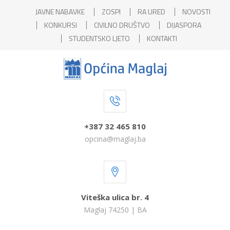
JAVNE NABAVKE
ZOSPI
RA URED
NOVOSTI
KONKURSI
CIVILNO DRUŠTVO
DIJASPORA
STUDENTSKO LJETO
KONTAKTI
+387 32 465 810
opcina@maglaj.ba
Viteška ulica br. 4
Maglaj 74250 | BA