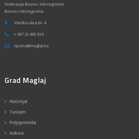
Federacija Bosne i Hercegovine
Bosna i Hercegovina
Viteška ulica br. 4
+ 387 32 465 810
opcina@maglaj.ba
Grad Maglaj
Historijat
Turizam
Poljoprivreda
Kultura