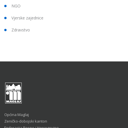
NGO
Vjerske zajednice
Zdravstvo
Općina Maglaj
Zeničko-dobojski kanton
Federacija Bosne i Hercegovine