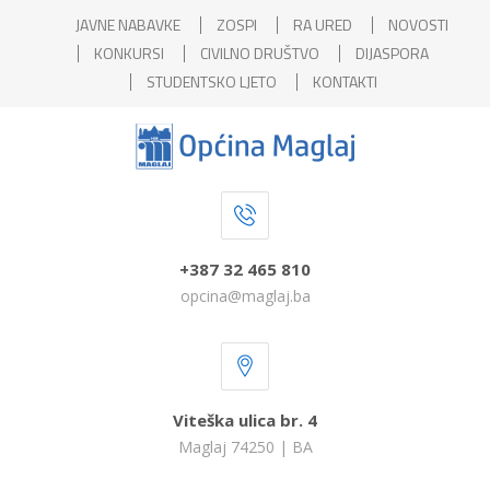
JAVNE NABAVKE
ZOSPI
RA URED
NOVOSTI
KONKURSI
CIVILNO DRUŠTVO
DIJASPORA
STUDENTSKO LJETO
KONTAKTI
+387 32 465 810
opcina@maglaj.ba
Viteška ulica br. 4
Maglaj 74250 | BA