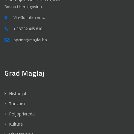
Bosna i Hercegovina
Viteška ulica br. 4
+ 387 32 465 810
opcina@maglaj.ba
Grad Maglaj
Historijat
Turizam
Poljoprivreda
Kultura