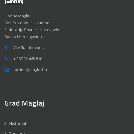
Općina Maglaj
Zeničko-dobojski kanton
Federacija Bosne i Hercegovine
Bosna i Hercegovina
Viteška ulica br. 4
+ 387 32 465 810
opcina@maglaj.ba
Grad Maglaj
Historijat
Turizam