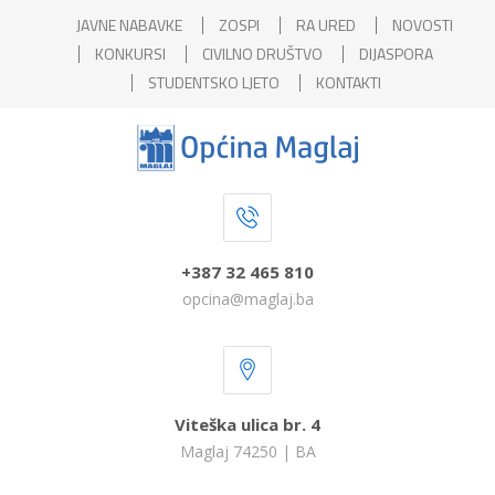
JAVNE NABAVKE
ZOSPI
RA URED
NOVOSTI
KONKURSI
CIVILNO DRUŠTVO
DIJASPORA
STUDENTSKO LJETO
KONTAKTI
+387 32 465 810
opcina@maglaj.ba
Viteška ulica br. 4
Maglaj 74250 | BA