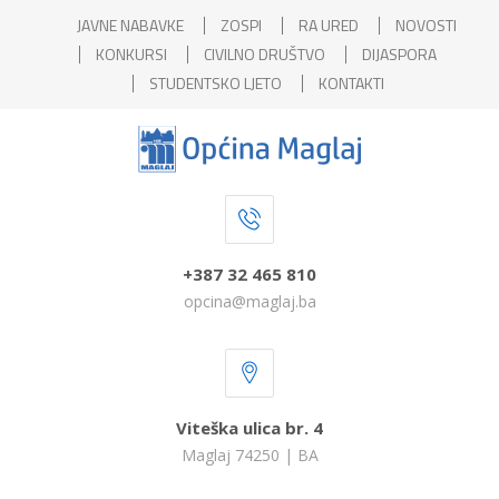
JAVNE NABAVKE
ZOSPI
RA URED
NOVOSTI
KONKURSI
CIVILNO DRUŠTVO
DIJASPORA
STUDENTSKO LJETO
KONTAKTI
+387 32 465 810
opcina@maglaj.ba
Viteška ulica br. 4
Maglaj 74250 | BA