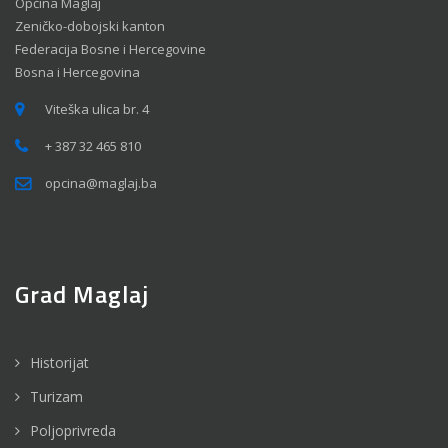
Općina Maglaj
Zeničko-dobojski kanton
Federacija Bosne i Hercegovine
Bosna i Hercegovina
Viteška ulica br. 4
+ 387 32 465 810
opcina@maglaj.ba
Grad Maglaj
Historijat
Turizam
Poljoprivreda