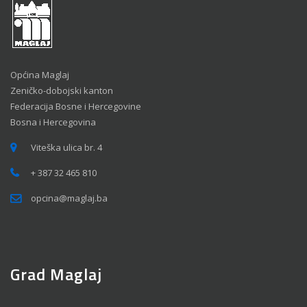
Općina Maglaj
Zeničko-dobojski kanton
Federacija Bosne i Hercegovine
Bosna i Hercegovina
Viteška ulica br. 4
+ 387 32 465 810
opcina@maglaj.ba
Grad Maglaj