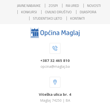
JAVNE NABAVKE
ZOSPI
RA URED
NOVOSTI
KONKURSI
CIVILNO DRUŠTVO
DIJASPORA
STUDENTSKO LJETO
KONTAKTI
+387 32 465 810
opcina@maglaj.ba
Viteška ulica br. 4
Maglaj 74250 | BA