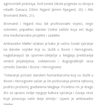
agresorskih položaja, kod tunela Sikola poginula su dvojica
mladih Danaca Džimi Nigard (Jimmi Nyegard, 20) i Nils
Bromand (Niels, 21).
Bromand i Nigard nisu bili profesionalni vojnici, nego
volonteri, pripadnici danske Civilne zaštite koja već dugo
ima međunarodne projekte i zadatke.
Ambasador Møller istakao je kako je važno čuvati sjećanje
na danske vojnike koji su služili u Bosni i Hercegovini,
naglašavajući da spomen-obilježje u Maglaju predstavlja
simbol prijateljstva, solidarnosti i dugogodišnjih veza
između Danske i Bosne i Hercegovine.
"Odavanje počasti danskim humanitarcima koji su služili u
Bosni i Hercegovini važan je čin poštovanja prema njihovoj
podršci pruženoj građanima Maglaja. Posebno mi je drago
što se upravo ovdje njeguje kultura sjećanja i čuvaju veze
koje povezuju naše dvije zemlje," izjavio je ambasador
Møller.