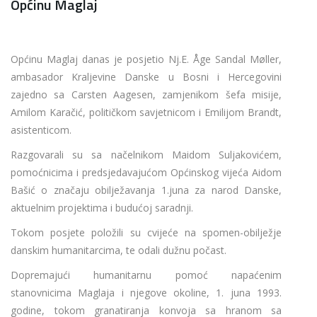
Općinu Maglaj
Općinu Maglaj danas je posjetio Nj.E. Åge Sandal Møller,
ambasador Kraljevine Danske u Bosni i Hercegovini
zajedno sa Carsten Aagesen, zamjenikom šefa misije,
Amilom Karačić, političkom savjetnicom i Emilijom Brandt,
asistenticom.
Razgovarali su sa načelnikom Maidom Suljakovićem,
pomoćnicima i predsjedavajućom Općinskog vijeća Aidom
Bašić o značaju obilježavanja 1.juna za narod Danske,
aktuelnim projektima i budućoj saradnji.
Tokom posjete položili su cvijeće na spomen-obilježje
danskim humanitarcima, te odali dužnu počast.
Dopremajući humanitarnu pomoć napaćenim
stanovnicima Maglaja i njegove okoline, 1. juna 1993.
godine, tokom granatiranja konvoja sa hranom sa