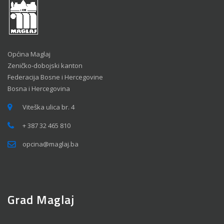
Općina Maglaj
Zeničko-dobojski kanton
Federacija Bosne i Hercegovine
Bosna i Hercegovina
Viteška ulica br. 4
+ 387 32 465 810
opcina@maglaj.ba
Grad Maglaj