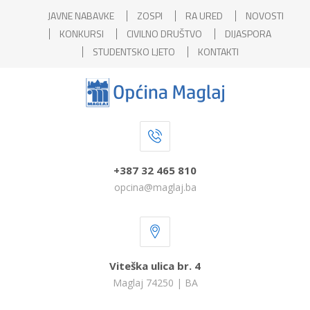
JAVNE NABAVKE
ZOSPI
RA URED
NOVOSTI
KONKURSI
CIVILNO DRUŠTVO
DIJASPORA
STUDENTSKO LJETO
KONTAKTI
+387 32 465 810
opcina@maglaj.ba
Viteška ulica br. 4
Maglaj 74250 | BA