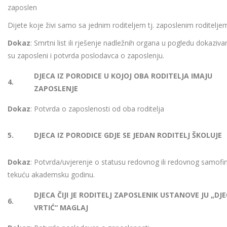
zaposlen
Dijete koje živi samo sa jednim roditeljem tj. zaposlenim roditelje
Dokaz
: Smrtni list ili rješenje nadležnih organa u pogledu dokazivan
su zaposleni i potvrda poslodavca o zaposlenju.
DJECA IZ PORODICE U KOJOJ OBA RODITELJA IMAJU
4.
ZAPOSLENJE
Dokaz
: Potvrda o zaposlenosti od oba roditelja
5.
DJECA IZ PORODICE GDJE SE JEDAN RODITELJ ŠKOLUJE
Dokaz
: Potvrda/uvjerenje o statusu redovnog ili redovnog samofi
tekuću akademsku godinu.
DJECA ČIJI JE RODITELJ ZAPOSLENIK USTANOVE JU „DJEČ
6.
VRTIĆ“ MAGLAJ