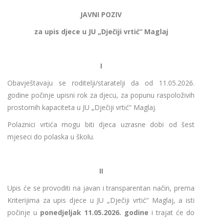
JAVNI POZIV
za upis djece u JU „Dječiji vrtić“ Maglaj
I
Obavještavaju se roditelji/staratelji da od 11.05.2026.
godine počinje upisni rok za djecu, za popunu raspoloživih
prostornih kapaciteta u JU „Dječiji vrtić“ Maglaj.
Polaznici vrtića mogu biti djeca uzrasne dobi od šest
mjeseci do polaska u školu.
II
Upis će se provoditi na javan i transparentan način, prema
Kriterijima za upis djece u JU „Dječiji vrtić“ Maglaj, a isti
počinje u
ponedjeljak 11.05.2026. godine
i trajat će do