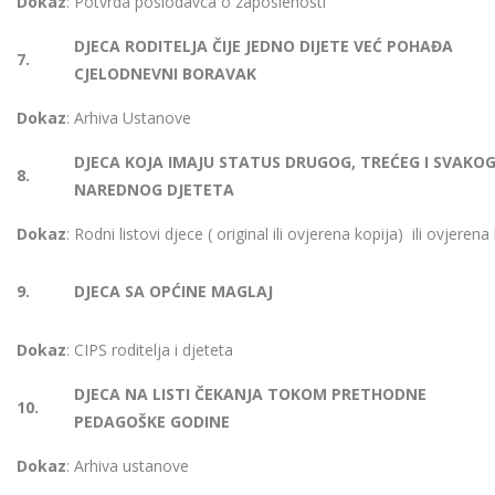
Dokaz
: Potvrda poslodavca o zaposlenosti
DJECA RODITELJA ČIJE JEDNO DIJETE VEĆ POHAĐA
7.
CJELODNEVNI BORAVAK
Dokaz
: Arhiva Ustanove
DJECA KOJA IMAJU STATUS DRUGOG, TREĆEG I SVAKO
8.
NAREDNOG DJETETA
Dokaz
: Rodni listovi djece ( original ili ovjerena kopija) ili ovjerena
9.
DJECA SA OPĆINE MAGLAJ
Dokaz
: CIPS roditelja i djeteta
DJECA NA LISTI ČEKANJA TOKOM PRETHODNE
10.
PEDAGOŠKE GODINE
Dokaz
: Arhiva ustanove