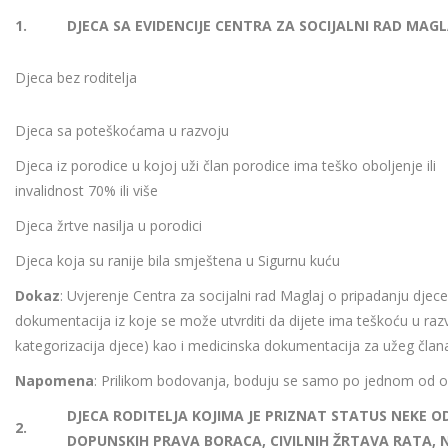
1.
DJECA SA EVIDENCIJE CENTRA ZA SOCIJALNI RAD MAGL
Djeca bez roditelja
Djeca sa poteškoćama u razvoju
Djeca iz porodice u kojoj uži član porodice ima teško oboljenje ili
invalidnost 70% ili više
Djeca žrtve nasilja u porodici
Djeca koja su ranije bila smještena u Sigurnu kuću
Dokaz
: Uvjerenje Centra za socijalni rad Maglaj o pripadanju djece
dokumentacija iz koje se može utvrditi da dijete ima teškoću u raz
kategorizacija djece) kao i medicinska dokumentacija za užeg član
Napomena
: Prilikom bodovanja, boduju se samo po jednom od 
DJECA RODITELJA KOJIMA JE PRIZNAT STATUS NEKE 
2.
DOPUNSKIH PRAVA BORACA, CIVILNIH ŽRTAVA RATA, 