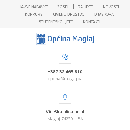
JAVNE NABAVKE
ZOSPI
RA URED
NOVOSTI
KONKURSI
CIVILNO DRUŠTVO
DIJASPORA
STUDENTSKO LJETO
KONTAKTI
+387 32 465 810
opcina@maglaj.ba
Viteška ulica br. 4
Maglaj 74250 | BA