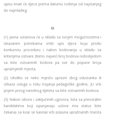
upisu imati će djeca prema datumu rođenja od najstarijeg
do najmlađeg.
IX
(1) Javna ustanova će u skladu sa svojim mogućnostima i
iskazanim potrebama vršiti upis djece koja prođu
konkursnu proceduru i nakon bodovanja u skladu sa
kriterijima ostvare zbirno najveći broj bodova redoslijedom
sa liste ostvarenih bodova pa sve do popune broja
upražnjenih mjesta.
(2) Ukoliko se neko mjesto uprazni zbog odustanka ili
otkaza usluga u toku trajanja pedagoške godine, JU vrši
prijem prvog narednog djeteta sa liste ostvarenih bodova.
(3) Nakon izbora i zaključenih ugovora, lista sa preostalim
kandidatima koji ispunjavaju uslove ima status liste
čekanja sa koje se kasnije vrši popuna upražnjenih mjesta