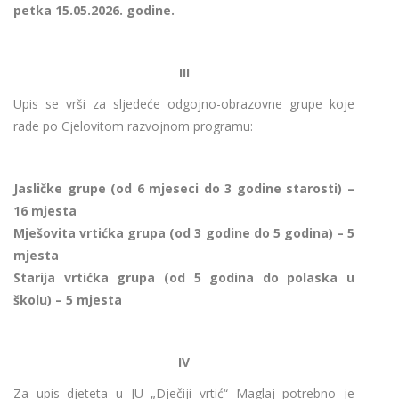
petka 15.05.2026. godine.
III
Upis se vrši za sljedeće odgojno-obrazovne grupe koje
rade po Cjelovitom razvojnom programu:
Jasličke grupe (od 6 mjeseci do 3 godine starosti) –
16 mjesta
Mješovita vrtićka grupa (od 3 godine do 5 godina) – 5
mjesta
Starija vrtićka grupa (od 5 godina do polaska u
školu) – 5 mjesta
IV
Za upis djeteta u JU „Dječiji vrtić“ Maglaj potrebno je