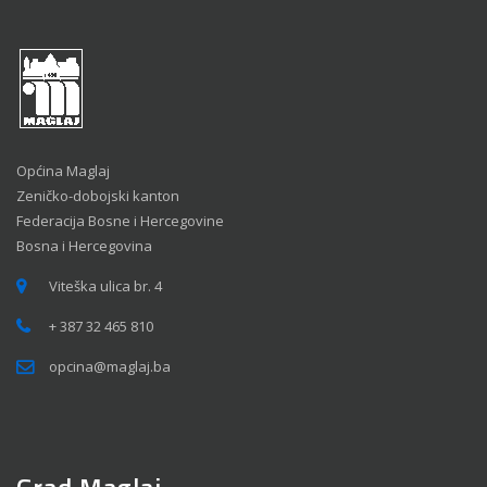
Općina Maglaj
Zeničko-dobojski kanton
Federacija Bosne i Hercegovine
Bosna i Hercegovina
Viteška ulica br. 4
+ 387 32 465 810
opcina@maglaj.ba