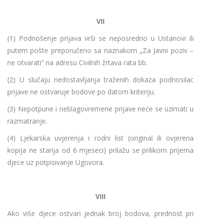
VII
(1) Podnošenje prijava vrši se neposredno u Ustanovi ili
putem pošte preporučeno sa naznakom „Za Javni poziv –
ne otvarati“ na adresu Civilnih žrtava rata bb.
(2) U slučaju nedostavljanja traženih dokaza podnosilac
prijave ne ostvaruje bodove po datom kriteriju.
(3) Nepotpune i neblagovremene prijave neće se uzimati u
razmatranje.
(4) Ljekarska uvjerenja i rodni list (original ili ovjerena
kopija ne starija od 6 mjeseci) prilažu se prilikom prijema
djece uz potpisivanje Ugovora.
VIII
Ako više djece ostvari jednak broj bodova, prednost pri