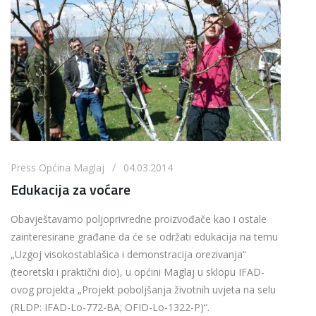
Press Općina Maglaj / 04.03.2014
Edukacija za voćare
Obavještavamo poljoprivredne proizvođače kao i ostale
zainteresirane građane da će se održati edukacija na temu
„Uzgoj visokostablašica i demonstracija orezivanja“
(teoretski i praktični dio), u općini Maglaj u sklopu IFAD-
ovog projekta „Projekt poboljšanja životnih uvjeta na selu
(RLDP: IFAD-Lo-772-BA; OFID-Lo-1322-P)“.