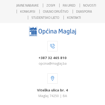
JAVNE NABAVKE
ZOSPI
RA URED
NOVOSTI
KONKURSI
CIVILNO DRUŠTVO
DIJASPORA
STUDENTSKO LJETO
KONTAKTI
+387 32 465 810
opcina@maglaj.ba
Viteška ulica br. 4
Maglaj 74250 | BA