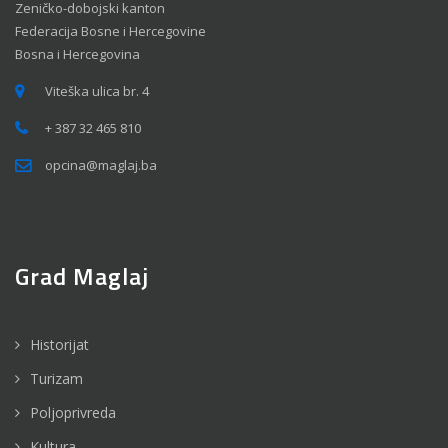
Zeničko-dobojski kanton
Federacija Bosne i Hercegovine
Bosna i Hercegovina
Viteška ulica br. 4
+ 387 32 465 810
opcina@maglaj.ba
Grad Maglaj
Historijat
Turizam
Poljoprivreda
Kultura