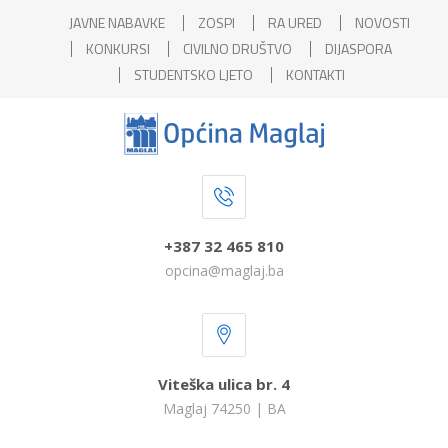
JAVNE NABAVKE
ZOSPI
RA URED
NOVOSTI
KONKURSI
CIVILNO DRUŠTVO
DIJASPORA
STUDENTSKO LJETO
KONTAKTI
+387 32 465 810
opcina@maglaj.ba
Viteška ulica br. 4
Maglaj 74250 | BA