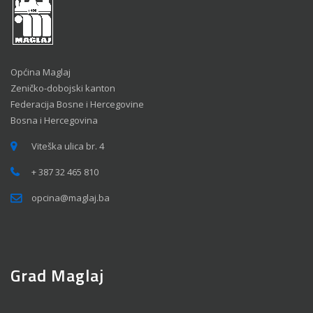
Općina Maglaj
Zeničko-dobojski kanton
Federacija Bosne i Hercegovine
Bosna i Hercegovina
Viteška ulica br. 4
+ 387 32 465 810
opcina@maglaj.ba
Grad Maglaj