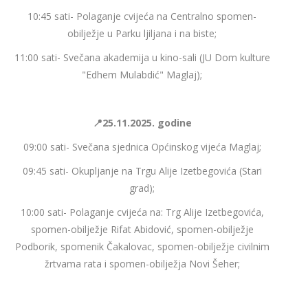
10:45 sati- Polaganje cvijeća na Centralno spomen-
obilježje u Parku ljiljana i na biste;
11:00 sati- Svečana akademija u kino-sali (JU Dom kulture
"Edhem Mulabdić" Maglaj);
📍25.11.2025. godine
09:00 sati- Svečana sjednica Općinskog vijeća Maglaj;
09:45 sati- Okupljanje na Trgu Alije Izetbegovića (Stari
grad);
10:00 sati- Polaganje cvijeća na: Trg Alije Izetbegovića,
spomen-obilježje Rifat Abidović, spomen-obilježje
Podborik, spomenik Čakalovac, spomen-obilježje civilnim
žrtvama rata i spomen-obilježja Novi Šeher;