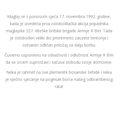
Maglaj se s ponosom sjeća 17. novembra 1992. godine,
kada je izvedena prva oslobodilačka akcija pripadnika
maglajske 327. Viteške brdske brigade Armije R BiH. Tada
je oslobođen veliki dio privremeno zauzete teritorije i
ostvaren odličan položaj za dalju borbu.
Čuvamo uspomenu na odvažnost i odlučnost Armije R BIH
da se srcem suprostavi i sačuva slobodu svoje domovine.
Neka je rahmet na sve plemenite bosanske šehide i neka
je vječno sjećanje na poginule borce našeg odbrambenog
rata!