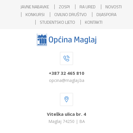
JAVNE NABAVKE
ZOSPI
RA URED
NOVOSTI
KONKURSI
CIVILNO DRUŠTVO
DIJASPORA
STUDENTSKO LJETO
KONTAKTI
+387 32 465 810
opcina@maglaj.ba
Viteška ulica br. 4
Maglaj 74250 | BA