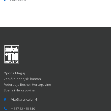
Općina Maglaj
Zeničko-dobojski kanton
Federacija Bosne i Hercegovine
Bosna i Hercegovina
Viteška ulica br. 4
+ 387 32 465 810