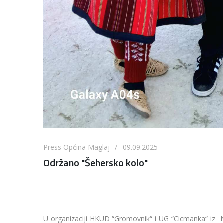
Press Općina Maglaj / 09.09.2025
Održano "Šehersko kolo"
U organizaciji HKUD “Gromovnik“ i UG “Cicmanka“ iz N