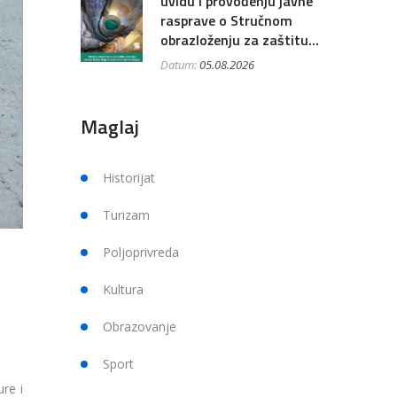
uvidu i provođenju javne
rasprave o Stručnom
obrazloženju za zaštitu...
Datum:
05.08.2026
Maglaj
Historijat
Turizam
Poljoprivreda
Kultura
Obrazovanje
Sport
re i