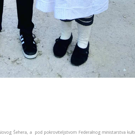
ovog Šehera, a pod pokroviteljstvom Federalnog ministarstva kultu