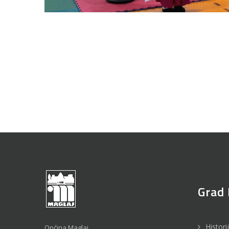
Grad 
Histori
Općina Maglaj