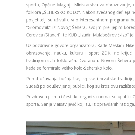
sporta, Općine Maglaj i Ministarstva za obrazovanje, 
folklora „ŠEHERSKO KOLO“. Nakon svečanog defileja no
posjetitelji su uživali u vrlo interesantnom programu 
“Gromovnik“ iz Novog Šehera, svojim prelijepim kore
Cerovica (Stanari), te KUD „Izudin Mulabećirović-Izo“ Jel
Uz pozdravne govore organizatora, Kade Meškić i Nike 
obrazovanje, nauku, kulturu i sport ZDK, ne krijuć
tradicijom svih folkloraša. Dvorana u Novom Šeheru je 
kada se formiralo veliko kolo-Šehersko kolo.
Pored očuvanja bošnjačke, srpske i hrvatske tradicij
Sudeći po oduševljenoj publici, koji su kroz ovu različit
Pozdravna pisma i čestitke organizatorima su uputili i O
sporta, Sanja Vlaisavljević koji su, iz opravdanih razloga