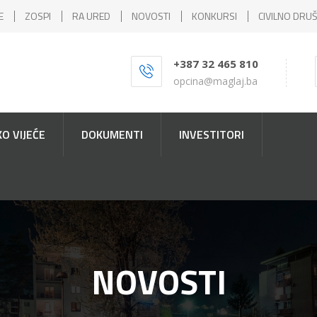
E
ZOSPI
RA URED
NOVOSTI
KONKURSI
CIVILNO DRU
+387 32 465 810
opcina@maglaj.ba
O VIJEĆE
DOKUMENTI
INVESTITORI
NOVOSTI