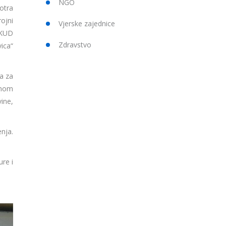
NGO
otra
ojni
Vjerske zajednice
HKUD
Zdravstvo
ica“
a za
anom
ine,
nja.
ure i