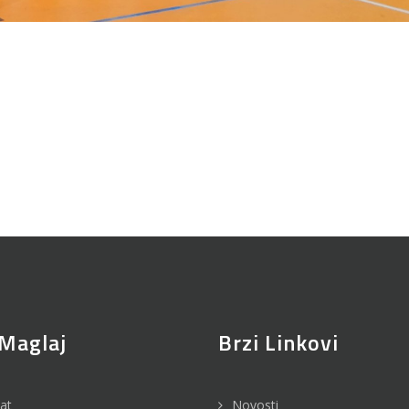
Maglaj
Brzi Linkovi
jat
Novosti