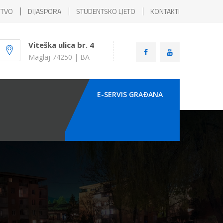
ŠTVO
DIJASPORA
STUDENTSKO LJETO
KONTAKTI
Viteška ulica br. 4
Maglaj 74250 | BA
E-SERVIS GRAÐANA