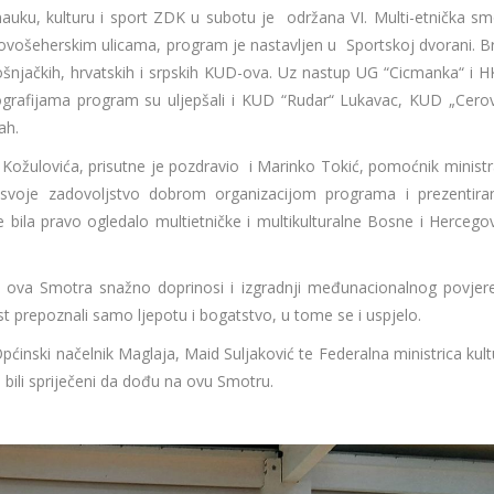
nauku, kulturu i sport ZDK u subotu je održana VI. Multi-etnička sm
vošeherskim ulicama, program je nastavljen u Sportskoj dvorani. Br
bošnjačkih, hrvatskih i srpskih KUD-ova. Uz nastup UG “Cicmanka“ i 
ografijama program su uljepšali i KUD “Rudar“ Lukavac, KUD „Cerov
ah.
Kožulovića, prisutne je pozdravio i Marinko Tokić, pomoćnik ministr
i svoje zadovoljstvo dobrom organizacijom programa i prezentir
bila pravo ogledalo multietničke i multikulturalne Bosne i Hercegov
e, ova Smotra snažno doprinosi i izgradnji međunacionalnog povjere
ost prepoznali samo ljepotu i bogatstvo, u tome se i uspjelo.
pćinski načelnik Maglaja, Maid Suljaković te Federalna ministrica kult
, bili spriječeni da dođu na ovu Smotru.