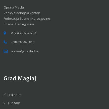
Općina Maglaj
Zeničko-dobojski kanton
Federacija Bosne i Hercegovine
Bosna i Hercegovina
Viteška ulica br. 4
+ 387 32 465 810
opcina@maglaj.ba
Grad Maglaj
Historijat
Turizam