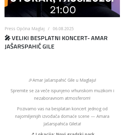
Press Općina Maglaj / 06.08.2025
🎤 VELIKI BESPLATNI KONCERT- AMAR
JAŠARSPAHIĆ GILE
🎉Amar Jašarspahić Gile u Maglaju!
Spremite se za veče ispunjeno vrhunskom muzikom i
nezaboravnom atmosferom!
Pozivamo vas na besplatan koncert jednog od
najomiljenijih izvođača domaće scene — Amara
Jašarspahića Gileta!
📍 Lokacija: Novi gradski park