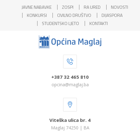
JAVNE NABAVKE
ZOSPI
RA URED
NOVOSTI
KONKURSI
CIVILNO DRUŠTVO
DIJASPORA
STUDENTSKO LJETO
KONTAKTI
+387 32 465 810
opcina@maglaj.ba
Viteška ulica br. 4
Maglaj 74250 | BA