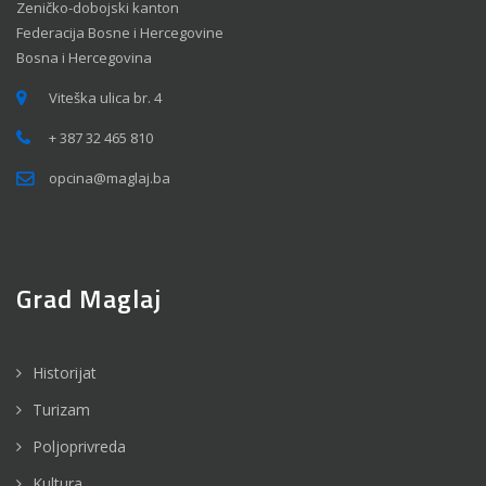
Zeničko-dobojski kanton
Federacija Bosne i Hercegovine
Bosna i Hercegovina
Viteška ulica br. 4
+ 387 32 465 810
opcina@maglaj.ba
Grad Maglaj
Historijat
Turizam
Poljoprivreda
Kultura