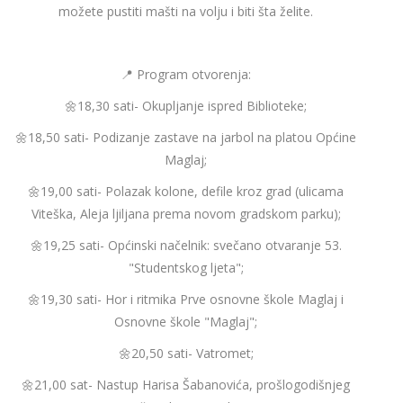
možete pustiti mašti na volju i biti šta želite.
📍 Program otvorenja:
🌼18,30 sati- Okupljanje ispred Biblioteke;
🌼18,50 sati- Podizanje zastave na jarbol na platou Općine
Maglaj;
🌼19,00 sati- Polazak kolone, defile kroz grad (ulicama
Viteška, Aleja ljiljana prema novom gradskom parku);
🌼19,25 sati- Općinski načelnik: svečano otvaranje 53.
"Studentskog ljeta";
🌼19,30 sati- Hor i ritmika Prve osnovne škole Maglaj i
Osnovne škole "Maglaj";
🌼20,50 sati- Vatromet;
🌼21,00 sat- Nastup Harisa Šabanovića, prošlogodišnjeg