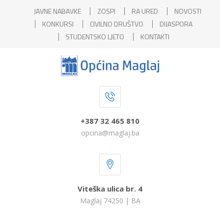
JAVNE NABAVKE
ZOSPI
RA URED
NOVOSTI
KONKURSI
CIVILNO DRUŠTVO
DIJASPORA
STUDENTSKO LJETO
KONTAKTI
+387 32 465 810
opcina@maglaj.ba
Viteška ulica br. 4
Maglaj 74250 | BA