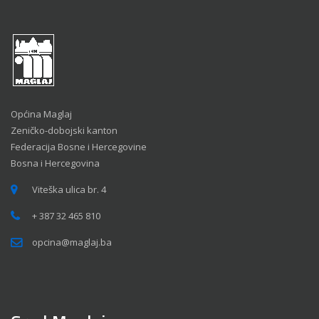
Općina Maglaj
Zeničko-dobojski kanton
Federacija Bosne i Hercegovine
Bosna i Hercegovina
Viteška ulica br. 4
+ 387 32 465 810
opcina@maglaj.ba