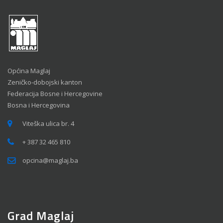
Općina Maglaj
Zeničko-dobojski kanton
Federacija Bosne i Hercegovine
Bosna i Hercegovina
Viteška ulica br. 4
+ 387 32 465 810
opcina@maglaj.ba
Grad Maglaj