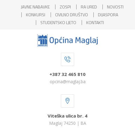
JAVNE NABAVKE
ZOSPI
RA URED
NOVOSTI
KONKURSI
CIVILNO DRUŠTVO
DIJASPORA
STUDENTSKO LJETO
KONTAKTI
+387 32 465 810
opcina@maglaj.ba
Viteška ulica br. 4
Maglaj 74250 | BA