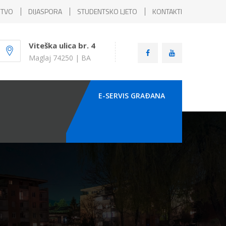
ŠTVO
DIJASPORA
STUDENTSKO LJETO
KONTAKTI
Viteška ulica br. 4
Maglaj 74250 | BA
E-SERVIS GRAÐANA