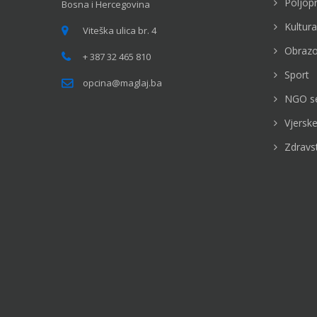
Poljop
Bosna i Hercegovina
Kultura
Viteška ulica br. 4
Obrazo
+ 387 32 465 810
Sport
opcina@maglaj.ba
NGO s
Vjerske
Zdravs