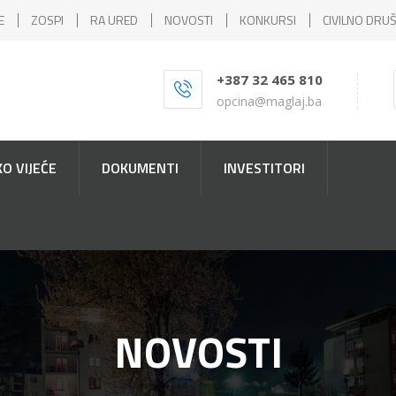
E
ZOSPI
RA URED
NOVOSTI
KONKURSI
CIVILNO DRU
+387 32 465 810
opcina@maglaj.ba
O VIJEĆE
DOKUMENTI
INVESTITORI
NOVOSTI