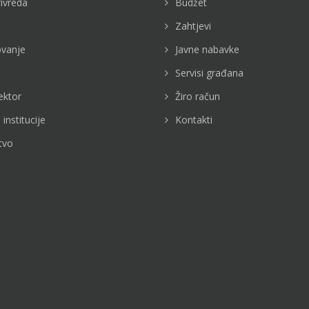
rivreda
Budžet
Zahtjevi
vanje
Javne nabavke
Servisi građana
ektor
Žiro račun
 institucije
Kontakti
tvo