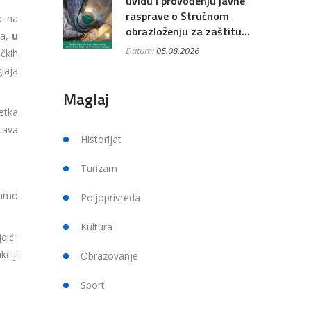
uvidu i provođenju javne
rasprave o Stručnom
a na
obrazloženju za zaštitu...
va,
u
Datum:
05.08.2026
čkih
laja
Maglaj
etka
tava
Historijat
Turizam
samo
Poljoprivreda
Kultura
dić"
ciji
Obrazovanje
Sport