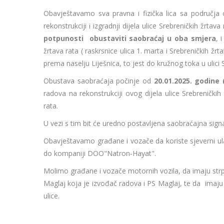
Obavještavamo sva pravna i fizička lica sa područj
rekonstrukciji i izgradnji dijela ulice Srebreničkih žr
potpunosti obustaviti saobraćaj u oba smjera
, 
žrtava rata ( raskrsnice ulica 1. marta i Srebreničkih 
prema naselju Liješnica, to jest do kružnog toka u ulici 
Obustava saobraćaja počinje od
20.01.2025. godine 
radova na rekonstrukciji ovog dijela ulice Srebreničkih
rata.
U vezi s tim bit će uredno postavljena saobraćajna signal
Obavještavamo građane i vozače da koriste sjeverni ul
do kompaniji DOO"Natron-Hayat".
Molimo građane i vozače motornih vozila, da imaju strpl
Maglaj koja je izvođač radova i PS Maglaj, te da imaju
ulice.