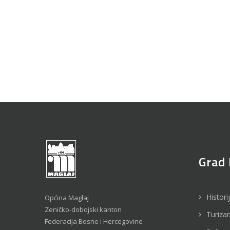
Grad 
Histori
Općina Maglaj
Zeničko-dobojski kanton
Turiza
Federacija Bosne i Hercegovine