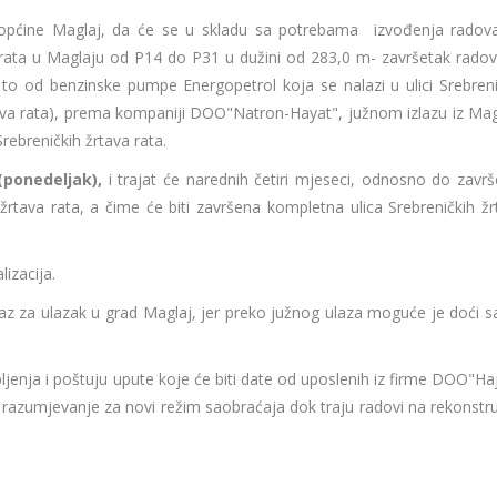
a općine Maglaj, da će se u skladu sa potrebama izvođenja radov
tava rata u Maglaju od P14 do P31 u dužini od 283,0 m- završetak rado
i to od benzinske pumpe Energopetrol koja se nalazi u ulici Srebreni
žrtava rata), prema kompaniji DOO"Natron-Hayat", južnom izlazu iz Mag
Srebreničkih žrtava rata.
(ponedeljak),
i trajat će narednih četiri mjeseci, odnosno do završ
 žrtava rata, a čime će biti završena kompletna ulica Srebreničkih žr
izacija.
az za ulazak u grad Maglaj, jer preko južnog ulaza moguće je doći 
jenja i poštuju upute koje će biti date od uposlenih iz firme DOO"Haj
 razumjevanje za novi režim saobraćaja dok traju radovi na rekonstruk