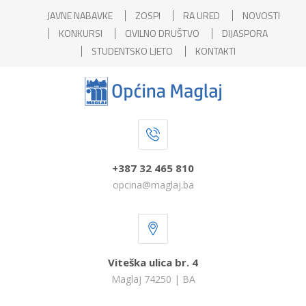
JAVNE NABAVKE
ZOSPI
RA URED
NOVOSTI
KONKURSI
CIVILNO DRUŠTVO
DIJASPORA
STUDENTSKO LJETO
KONTAKTI
+387 32 465 810
opcina@maglaj.ba
Viteška ulica br. 4
Maglaj 74250 | BA