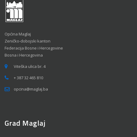
Općina Maglaj
Zeničko-dobojski kanton
Federacija Bosne i Hercegovine
Bosna i Hercegovina
Viteška ulica br. 4
+ 387 32 465 810
opcina@maglaj.ba
Grad Maglaj