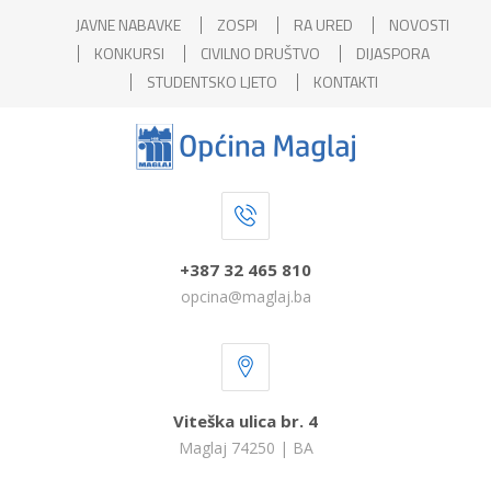
JAVNE NABAVKE
ZOSPI
RA URED
NOVOSTI
KONKURSI
CIVILNO DRUŠTVO
DIJASPORA
STUDENTSKO LJETO
KONTAKTI
+387 32 465 810
opcina@maglaj.ba
Viteška ulica br. 4
Maglaj 74250 | BA