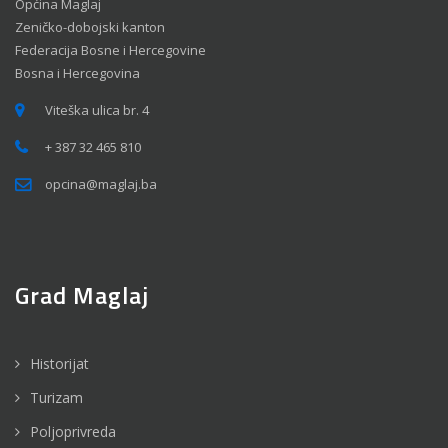
Općina Maglaj
Zeničko-dobojski kanton
Federacija Bosne i Hercegovine
Bosna i Hercegovina
Viteška ulica br. 4
+ 387 32 465 810
opcina@maglaj.ba
Grad Maglaj
Historijat
Turizam
Poljoprivreda