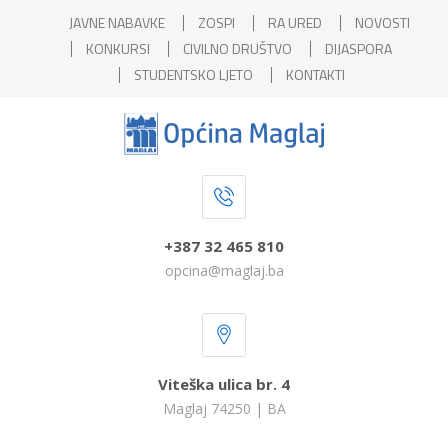
JAVNE NABAVKE
ZOSPI
RA URED
NOVOSTI
KONKURSI
CIVILNO DRUŠTVO
DIJASPORA
STUDENTSKO LJETO
KONTAKTI
+387 32 465 810
opcina@maglaj.ba
Viteška ulica br. 4
Maglaj 74250 | BA