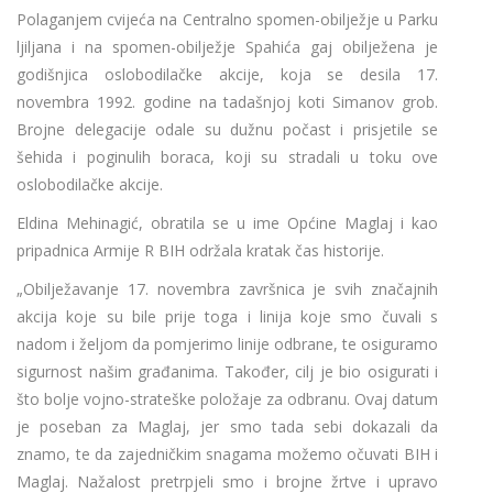
Polaganjem cvijeća na Centralno spomen-obilježje u Parku
ljiljana i na spomen-obilježje Spahića gaj obilježena je
godišnjica oslobodilačke akcije, koja se desila 17.
novembra 1992. godine na tadašnjoj koti Simanov grob.
Brojne delegacije odale su dužnu počast i prisjetile se
šehida i poginulih boraca, koji su stradali u toku ove
oslobodilačke akcije.
Eldina Mehinagić, obratila se u ime Općine Maglaj i kao
pripadnica Armije R BIH održala kratak čas historije.
„Obilježavanje 17. novembra završnica je svih značajnih
akcija koje su bile prije toga i linija koje smo čuvali s
nadom i željom da pomjerimo linije odbrane, te osiguramo
sigurnost našim građanima. Također, cilj je bio osigurati i
što bolje vojno-strateške položaje za odbranu. Ovaj datum
je poseban za Maglaj, jer smo tada sebi dokazali da
znamo, te da zajedničkim snagama možemo očuvati BIH i
Maglaj. Nažalost pretrpjeli smo i brojne žrtve i upravo