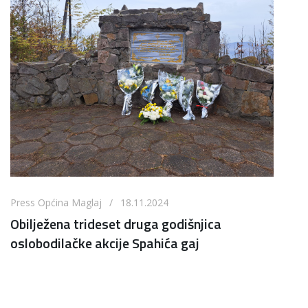
Press Općina Maglaj / 18.11.2024
Obilježena trideset druga godišnjica
oslobodilačke akcije Spahića gaj