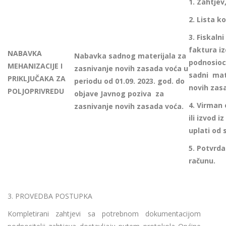
1.
Zahtjev
2.
Lista ko
3.
Fiskalni
faktura i
NABAVKA
Nabavka sadnog materijala za
podnosioc
MEHANIZACIJE I
zasnivanje novih zasada voća u
sadni mat
PRIKLJUČAKA ZA
periodu od 01.09. 2023. god. do
novih zas
POLJOPRIVREDU
objave Javnog poziva za
4.
Virman 
zasnivanje novih zasada voća.
ili izvod i
uplati od 
5.
Potvrda
računu.
3. PROVEDBA POSTUPKA
Kompletirani zahtjevi sa potrebnom dokumentacijom