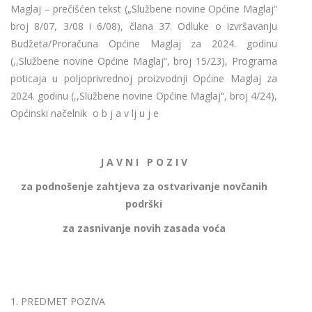
Maglaj – prečišćen tekst („Službene novine Općine Maglaj“
broj 8/07, 3/08 i 6/08), člana 37. Odluke o izvršavanju
Budžeta/Proračuna Općine Maglaj za 2024. godinu
(,,Službene novine Općine Maglaj“, broj 15/23), Programa
poticaja u poljoprivrednoj proizvodnji Općine Maglaj za
2024. godinu (,,Službene novine Općine Maglaj“, broj 4/24),
Općinski načelnik o b j a v lj u j e
J A V N I P O Z I V
za podnošenje zahtjeva za ostvarivanje novčanih
podrški
za zasnivanje novih zasada voća
1. PREDMET POZIVA