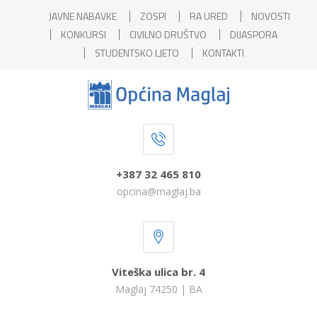
JAVNE NABAVKE
ZOSPI
RA URED
NOVOSTI
KONKURSI
CIVILNO DRUŠTVO
DIJASPORA
STUDENTSKO LJETO
KONTAKTI
+387 32 465 810
opcina@maglaj.ba
Viteška ulica br. 4
Maglaj 74250 | BA