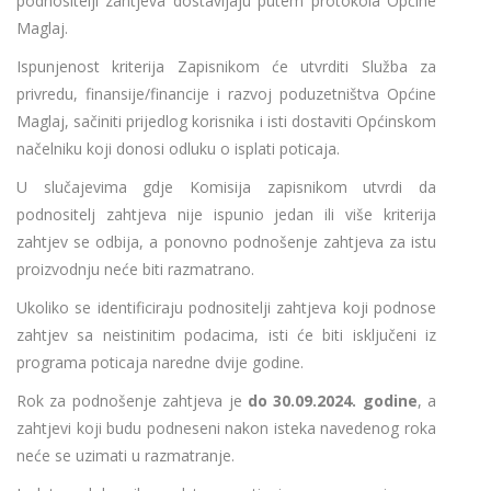
podnositelji zahtjeva dostavljaju putem protokola Općine
Maglaj.
Ispunjenost kriterija Zapisnikom će utvrditi Služba za
privredu, finansije/financije i razvoj poduzetništva Općine
Maglaj, sačiniti prijedlog korisnika i isti dostaviti Općinskom
načelniku koji donosi odluku o isplati poticaja.
U slučajevima gdje Komisija zapisnikom utvrdi da
podnositelj zahtjeva nije ispunio jedan ili više kriterija
zahtjev se odbija, a ponovno podnošenje zahtjeva za istu
proizvodnju neće biti razmatrano.
Ukoliko se identificiraju podnositelji zahtjeva koji podnose
zahtjev sa neistinitim podacima, isti će biti isključeni iz
programa poticaja naredne dvije godine.
Rok za podnošenje zahtjeva je
do 30.09.2024. godine
, a
zahtjevi koji budu podneseni nakon isteka navedenog roka
neće se uzimati u razmatranje.