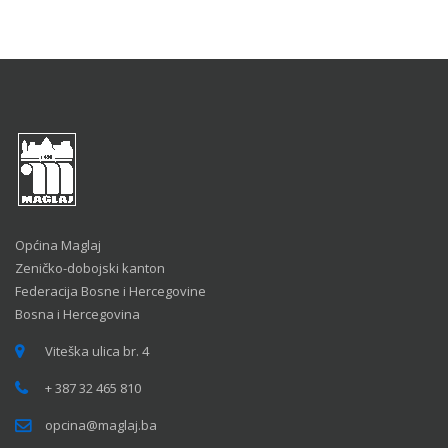
Općina Maglaj
Zeničko-dobojski kanton
Federacija Bosne i Hercegovine
Bosna i Hercegovina
Viteška ulica br. 4
+ 387 32 465 810
opcina@maglaj.ba