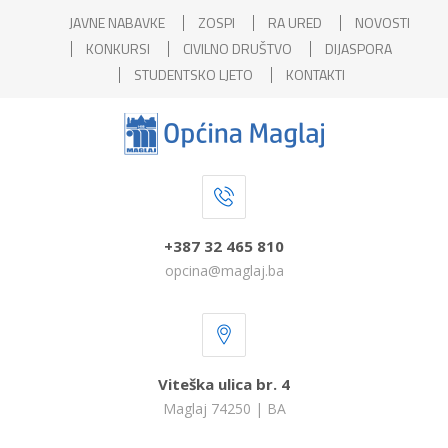
JAVNE NABAVKE
ZOSPI
RA URED
NOVOSTI
KONKURSI
CIVILNO DRUŠTVO
DIJASPORA
STUDENTSKO LJETO
KONTAKTI
+387 32 465 810
opcina@maglaj.ba
Viteška ulica br. 4
Maglaj 74250 | BA