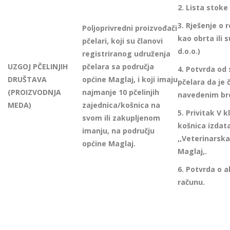
2.
Lista stoke
3.
Rješenje o r
Poljoprivredni proizvođači
kao obrta ili 
pčelari, koji su članovi
d.o.o.)
registriranog udruženja
UZGOJ PČELINJIH
pčelara sa područja
4. Potvrda od
DRUŠTAVA
općine Maglaj, i koji imaju
pčelara da je 
(PROIZVODNJA
najmanje 10 pčelinjih
navedenim br
MEDA)
zajednica/košnica na
5. Privitak V 
svom ili zakupljenom
košnica izdat
imanju, na području
,,Veterinarsk
općine Maglaj.
Maglaj,.
6. Potvrda o 
računu.