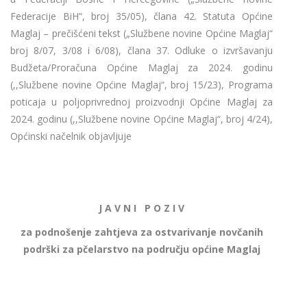
Federacije BiH“, broj 35/05), člana 42. Statuta Općine
Maglaj – prečišćeni tekst („Službene novine Općine Maglaj“
broj 8/07, 3/08 i 6/08), člana 37. Odluke o izvršavanju
Budžeta/Proračuna Općine Maglaj za 2024. godinu
(,,Službene novine Općine Maglaj“, broj 15/23), Programa
poticaja u poljoprivrednoj proizvodnji Općine Maglaj za
2024. godinu (,,Službene novine Općine Maglaj“, broj 4/24),
Općinski načelnik objavljuje
J A V N I P O Z I V
za podnošenje zahtjeva za ostvarivanje novčanih
podrški za pčelarstvo na području općine Maglaj