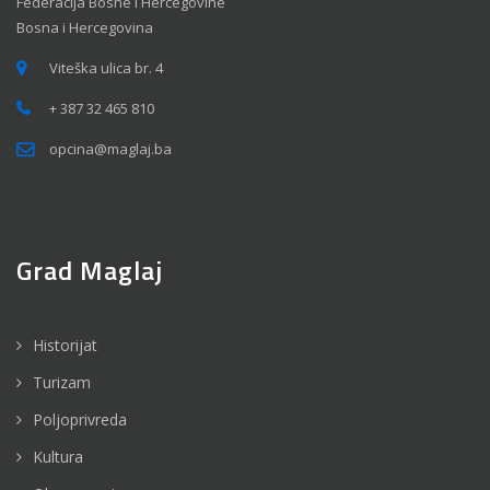
Federacija Bosne i Hercegovine
Bosna i Hercegovina
Viteška ulica br. 4
+ 387 32 465 810
opcina@maglaj.ba
Grad Maglaj
Historijat
Turizam
Poljoprivreda
Kultura