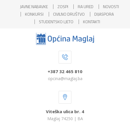
JAVNE NABAVKE
ZOSPI
RA URED
NOVOSTI
KONKURSI
CIVILNO DRUŠTVO
DIJASPORA
STUDENTSKO LJETO
KONTAKTI
+387 32 465 810
opcina@maglaj.ba
Viteška ulica br. 4
Maglaj 74250 | BA